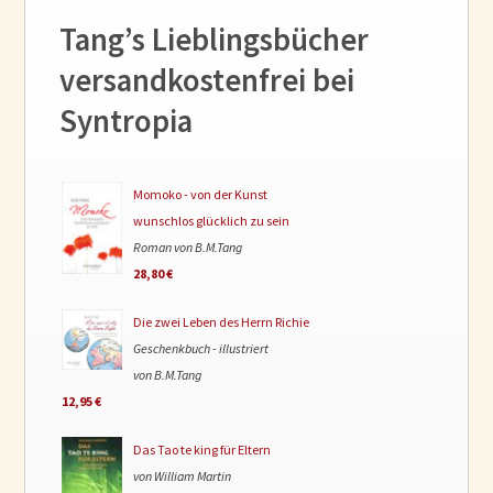
Tang’s Lieblingsbücher
versandkostenfrei bei
Syntropia
Momoko - von der Kunst
wunschlos glücklich zu sein
Roman von B.M.Tang
28,80 €
Die zwei Leben des Herrn Richie
Geschenkbuch - illustriert
von B.M.Tang
12,95 €
Das Tao te king für Eltern
von William Martin