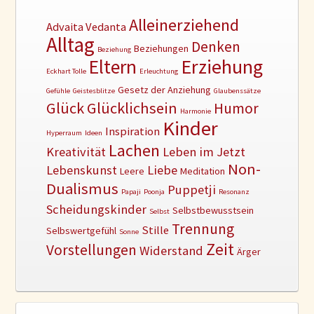
Alleinerziehend
Advaita Vedanta
Alltag
Denken
Beziehungen
Beziehung
Erziehung
Eltern
Eckhart Tolle
Erleuchtung
Gesetz der Anziehung
Gefühle
Geistesblitze
Glaubenssätze
Glück
Glücklichsein
Humor
Harmonie
Kinder
Inspiration
Hyperraum
Ideen
Lachen
Kreativität
Leben im Jetzt
Non-
Lebenskunst
Liebe
Leere
Meditation
Dualismus
Puppetji
Papaji
Poonja
Resonanz
Scheidungskinder
Selbstbewusstsein
Selbst
Trennung
Stille
Selbswertgefühl
Sonne
Zeit
Vorstellungen
Widerstand
Ärger