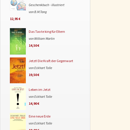
Geschenkbuch - illustriert
von B.M.Tang
12,95 €
Das Tao te king für Eltern
von William Martin
14,50 €
Jetzt! Die Kraft der Gegenwart
von Eckhart Tolle
19,50 €
Leben im Jetzt
von Eckhart Tolle
14,90 €
Eine neue Erde
von Eckhart Tolle