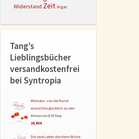
Zeit
Widerstand
Ärger
Tang’s
Lieblingsbücher
versandkostenfrei
bei Syntropia
Momoko - von der Kunst
wunschlos glücklich zu sein
Roman von B.M.Tang
28,80 €
Die zwei Leben des Herrn Richie