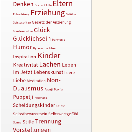
Eltern
Denken
Eckhart Tolle
Erziehung
Erleuchtung
Gefühle
Gesetz der Anziehung
Geistesblitze
Glück
Glaubenssätze
Glücklichsein
Harmonie
Humor
Hyperraum
Ideen
Kinder
Inspiration
Lachen
Kreativität
Leben
im Jetzt
Lebenskunst
Leere
Non-
Liebe
Meditation
Dualismus
Papaji
Poonja
Puppetji
Resonanz
Scheidungskinder
Selbst
Selbstbewusstsein
Selbswertgefühl
Trennung
Stille
Sonne
Vorstellungen