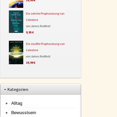
19,00 €
Die zehnte Prophezeiung von
Celestine
von James Redfield
9,95 €
Die zwölfte Prophezeiung von
Celestine
von James Redfield
19,99 €
Kategorien
Alltag
Bewusstsein