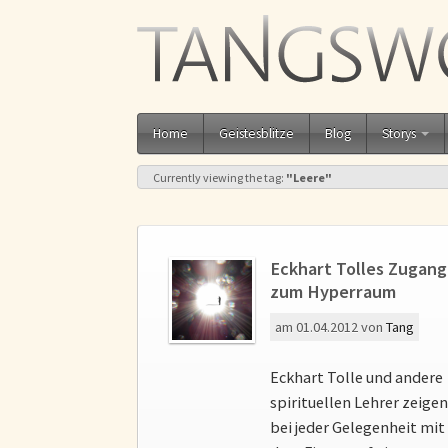
Home
Geistesblitze
Blog
Storys
Currently viewing the tag:
"Leere"
Eckhart Tolles Zugang
zum Hyperraum
am
01.04.2012
von
Tang
Eckhart Tolle und andere
spirituellen Lehrer zeige
bei jeder Gelegenheit mit