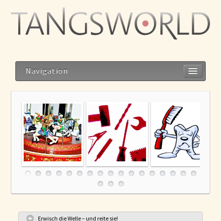
Navigation
Home
Kreativitäts-Karussell
Ich muss an meiner
Zähneputz-
Geistesblitze
Beziehung arbeiten!
Verweigerer
– Quatsch mit Soße!
Blog
Storys
Reise zum Dalai Lama
Meditation im Alltag – Alltag als Meditation
Erwisch die Welle – und reite sie!