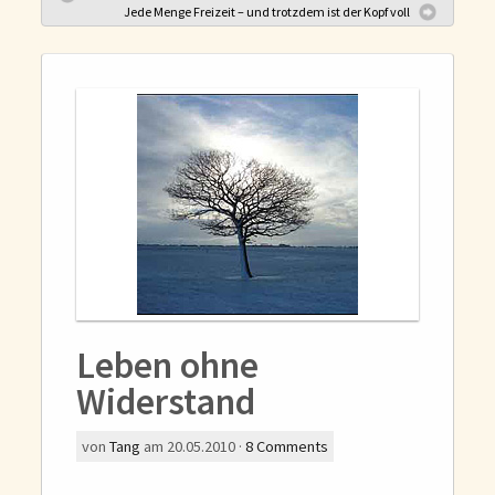
Gedanken und Gefühle
Jede Menge Freizeit – und trotzdem ist der Kopf voll
WunschLos Glücklichsein – und das ausgerechnet zu Weihnachten?
Bücher
Bücher
Momoko
Die zwei Leben des Herrn Richie
Shop
Tang
Kontakt
Leben ohne
Widerstand
von
Tang
am
20.05.2010
·
8
Comments