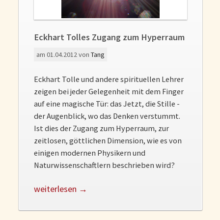
Gedanken und Gefühle
WunschLos Glücklichsein – und das ausgerechnet zu Weihnachten?
Bücher
Eckhart Tolles Zugang zum Hyperraum
Bücher
am
01.04.2012
von
Tang
Momoko
Eckhart Tolle und andere spirituellen Lehrer
Die zwei Leben des Herrn Richie
zeigen bei jeder Gelegenheit mit dem Finger
Shop
auf eine magische Tür: das Jetzt, die Stille -
der Augenblick, wo das Denken verstummt.
Tang
Ist dies der Zugang zum Hyperraum, zur
Kontakt
zeitlosen, göttlichen Dimension, wie es von
einigen modernen Physikern und
Naturwissenschaftlern beschrieben wird?
weiterlesen →