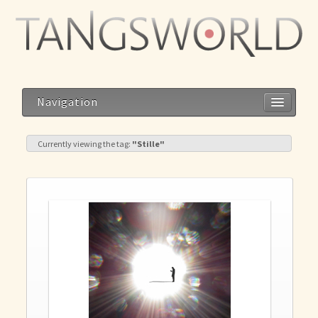
Navigation
Currently viewing the tag:
"Stille"
Home
Geistesblitze
Blog
Storys
Reise zum Dalai Lama
Meditation im Alltag – Alltag als Meditation