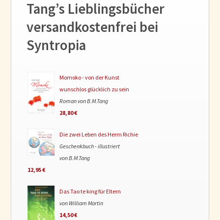
Tang’s Lieblingsbücher
versandkostenfrei bei
Syntropia
Momoko - von der Kunst
wunschlos glücklich zu sein
Roman von B.M.Tang
28,80 €
Die zwei Leben des Herrn Richie
Geschenkbuch - illustriert
von B.M.Tang
12,95 €
Das Tao te king für Eltern
von William Martin
14,50 €