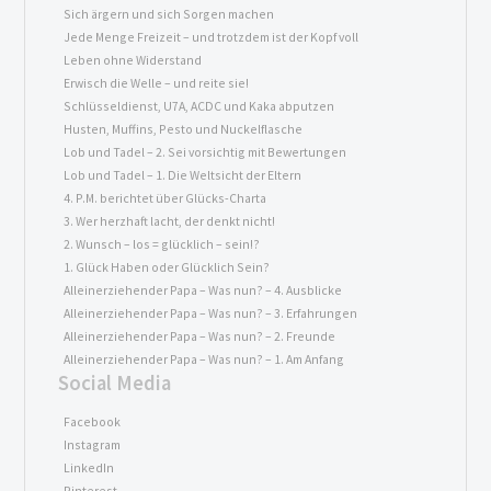
Sich ärgern und sich Sorgen machen
Jede Menge Freizeit – und trotzdem ist der Kopf voll
Leben ohne Widerstand
Erwisch die Welle – und reite sie!
Schlüsseldienst, U7A, ACDC und Kaka abputzen
Husten, Muffins, Pesto und Nuckelflasche
Lob und Tadel – 2. Sei vorsichtig mit Bewertungen
Lob und Tadel – 1. Die Weltsicht der Eltern
4. P.M. berichtet über Glücks-Charta
3. Wer herzhaft lacht, der denkt nicht!
2. Wunsch – los = glücklich – sein!?
1. Glück Haben oder Glücklich Sein?
Alleinerziehender Papa – Was nun? – 4. Ausblicke
Alleinerziehender Papa – Was nun? – 3. Erfahrungen
Alleinerziehender Papa – Was nun? – 2. Freunde
Alleinerziehender Papa – Was nun? – 1. Am Anfang
Social Media
Facebook
Instagram
LinkedIn
Pinterest