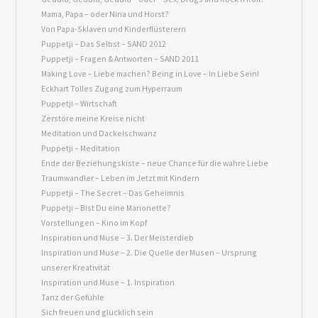
Mama, Papa – oder Nina und Horst?
Von Papa-Sklaven und Kinder
flüsterern
Puppetji – Das Selbst – SAND 2012
Puppetji – Fragen & Antworten – SAND 2011
Making Love – Liebe machen? Being in Love – In Liebe Sein!
Eckhart Tolles Zugang zum Hyperraum
Puppetji – Wirtschaft
Zerstöre meine Kreise nicht
Meditation und Dackelschwanz
Puppetji – Meditation
Ende der Beziehungskiste – neue Chance für die wahre Liebe
Traumwandler – Leben im Jetzt mit Kindern
Puppetji – The Secret – Das Geheimnis
Puppetji – Bist Du eine Marionette?
Vorstellungen – Kino im Kopf
Inspiration und Muse – 3. Der Meisterdieb
Inspiration und Muse – 2. Die Quelle der Musen – Ursprung
unserer Kreativität
Inspiration und Muse – 1. Inspiration
Tanz der Gefühle
Sich freuen und glücklich sein