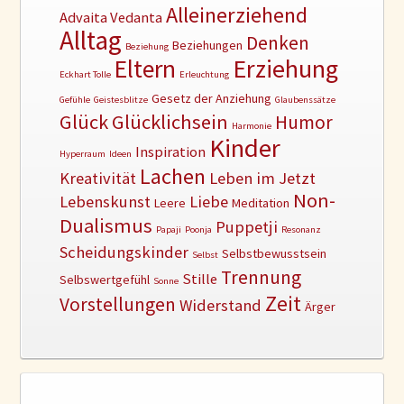
Alleinerziehend
Advaita Vedanta
Alltag
Denken
Beziehungen
Beziehung
Erziehung
Eltern
Eckhart Tolle
Erleuchtung
Gesetz der Anziehung
Gefühle
Geistesblitze
Glaubenssätze
Glück
Glücklichsein
Humor
Harmonie
Kinder
Inspiration
Hyperraum
Ideen
Lachen
Kreativität
Leben im Jetzt
Non-
Lebenskunst
Liebe
Leere
Meditation
Dualismus
Puppetji
Papaji
Poonja
Resonanz
Scheidungskinder
Selbstbewusstsein
Selbst
Trennung
Stille
Selbswertgefühl
Sonne
Zeit
Vorstellungen
Widerstand
Ärger