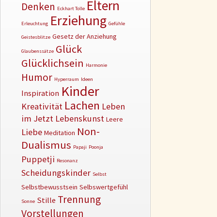
Eltern
Denken
Eckhart Tolle
Erziehung
Erleuchtung
Gefühle
Gesetz der Anziehung
Geistesblitze
Glück
Glaubenssätze
Glücklichsein
Harmonie
Humor
Hyperraum
Ideen
Kinder
Inspiration
Lachen
Kreativität
Leben
im Jetzt
Lebenskunst
Leere
Non-
Liebe
Meditation
Dualismus
Papaji
Poonja
Puppetji
Resonanz
Scheidungskinder
Selbst
Selbstbewusstsein
Selbswertgefühl
Trennung
Stille
Sonne
Vorstellungen