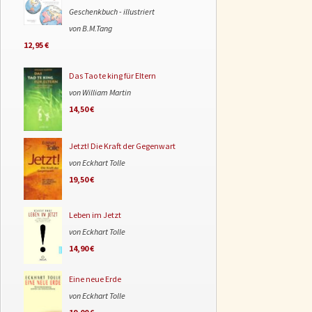
Geschenkbuch - illustriert
von B.M.Tang
12,95 €
Das Tao te king für Eltern
von William Martin
14,50 €
Jetzt! Die Kraft der Gegenwart
von Eckhart Tolle
19,50 €
Leben im Jetzt
von Eckhart Tolle
14,90 €
Eine neue Erde
von Eckhart Tolle