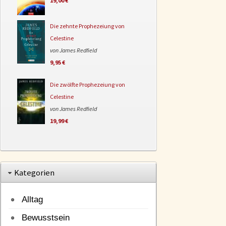
19,00 €
Die zehnte Prophezeiung von
Celestine
von James Redfield
9,95 €
Die zwölfte Prophezeiung von
Celestine
von James Redfield
19,99 €
Kategorien
Alltag
Bewusstsein