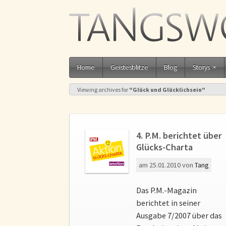
Home
Geistesblitze
Blog
Storys
Viewing archives for
"Glück und Glücklichsein"
4. P.M. berichtet über
Glücks-Charta
am
25.01.2010
von
Tang
Das P.M.-Magazin
berichtet in seiner
Ausgabe 7/2007 über das