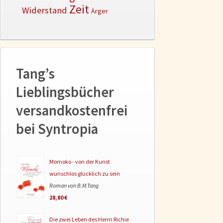
Zeit
Widerstand
Ärger
Tang’s
Lieblingsbücher
versandkostenfrei
bei Syntropia
Momoko - von der Kunst
wunschlos glücklich zu sein
Roman von B.M.Tang
28,80 €
Die zwei Leben des Herrn Richie