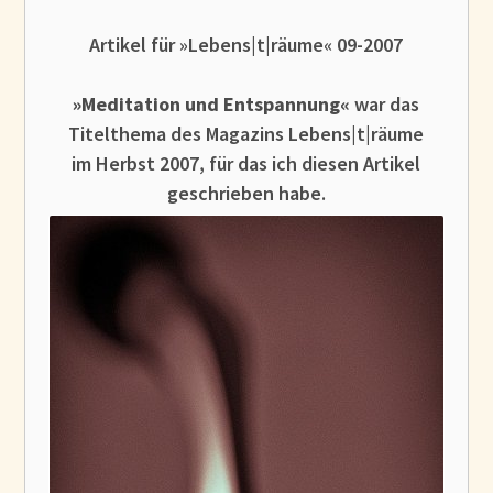
Gedanken und Gefühle
WunschLos Glücklichsein – und das ausgerechnet zu Weihnachten?
Artikel für »Lebens|t|räume« 09-2007
Bücher
»Meditation und Entspannung«
war das
Bücher
Titelthema des Magazins Lebens|t|räume
Momoko
im Herbst 2007, für das ich diesen Artikel
Die zwei Leben des Herrn Richie
geschrieben habe.
Shop
Tang
Kontakt