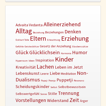
Alleinerziehend
Advaita Vedanta
Alltag
Denken
Beziehungen
Beziehung
Erziehung
Eltern
Eckhart Tolle
Erleuchtung
Gesetz der Anziehung
Gefühle
Geistesblitze
Glaubenssätze
Glück
Glücklichsein
Humor
Harmonie
Kinder
Inspiration
Hyperraum
Ideen
Lachen
Kreativität
Leben im Jetzt
Non-
Lebenskunst
Liebe
Leere
Meditation
Dualismus
Puppetji
Papaji
Poonja
Resonanz
Scheidungskinder
Selbstbewusstsein
Selbst
Trennung
Stille
Selbswertgefühl
Sonne
Zeit
Vorstellungen
Widerstand
Ärger