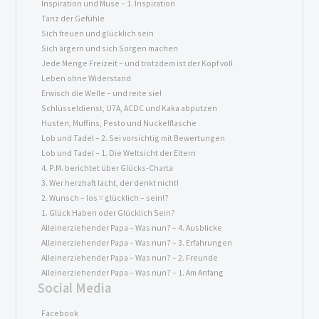
Inspiration und Muse – 1. Inspiration
Tanz der Gefühle
Sich freuen und glücklich sein
Sich ärgern und sich Sorgen machen
Jede Menge Freizeit – und trotzdem ist der Kopf voll
Leben ohne Widerstand
Erwisch die Welle – und reite sie!
Schlüsseldienst, U7A, ACDC und Kaka abputzen
Husten, Muffins, Pesto und Nuckelflasche
Lob und Tadel – 2. Sei vorsichtig mit Bewertungen
Lob und Tadel – 1. Die Weltsicht der Eltern
4. P.M. berichtet über Glücks-Charta
3. Wer herzhaft lacht, der denkt nicht!
2. Wunsch – los = glücklich – sein!?
1. Glück Haben oder Glücklich Sein?
Alleinerziehender Papa – Was nun? – 4. Ausblicke
Alleinerziehender Papa – Was nun? – 3. Erfahrungen
Alleinerziehender Papa – Was nun? – 2. Freunde
Alleinerziehender Papa – Was nun? – 1. Am Anfang
Social Media
Facebook