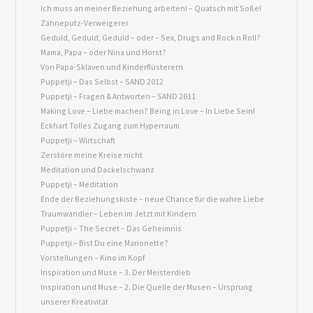
Ich muss an meiner Beziehung arbeiten! – Quatsch mit Soße!
Zähneputz-Verweigerer
Geduld, Geduld, Geduld – oder – Sex, Drugs and Rock n Roll?
Mama, Papa – oder Nina und Horst?
Von Papa-Sklaven und Kinder
flüsterern
Puppetji – Das Selbst – SAND 2012
Puppetji – Fragen & Antworten – SAND 2011
Making Love – Liebe machen? Being in Love – In Liebe Sein!
Eckhart Tolles Zugang zum Hyperraum
Puppetji – Wirtschaft
Zerstöre meine Kreise nicht
Meditation und Dackelschwanz
Puppetji – Meditation
Ende der Beziehungskiste – neue Chance für die wahre Liebe
Traumwandler – Leben im Jetzt mit Kindern
Puppetji – The Secret – Das Geheimnis
Puppetji – Bist Du eine Marionette?
Vorstellungen – Kino im Kopf
Inspiration und Muse – 3. Der Meisterdieb
Inspiration und Muse – 2. Die Quelle der Musen – Ursprung
unserer Kreativität