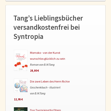
Tang’s Lieblingsbücher
versandkostenfrei bei
Syntropia
Momoko - von der Kunst
wunschlos glücklich zu sein
Roman von B.M.Tang
28,80 €
Die zwei Leben des Herrn Richie
Geschenkbuch - illustriert
von B.M.Tang
12,95 €
Das Tao te king für Eltern