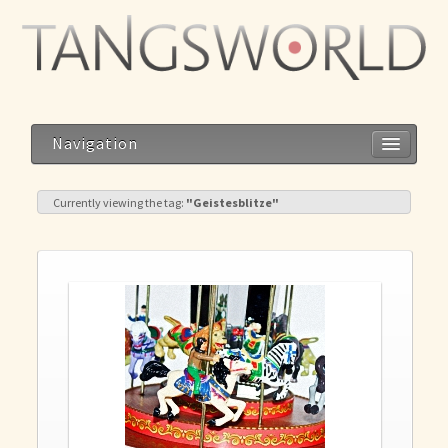
Navigation
Currently viewing the tag:
"Geistesblitze"
Home
Geistesblitze
Blog
Storys
Reise zum Dalai Lama
Meditation im Alltag – Alltag als Meditation