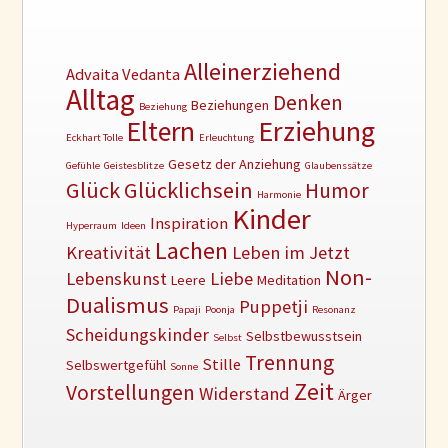
Alleinerziehend
Advaita Vedanta
Alltag
Denken
Beziehungen
Beziehung
Erziehung
Eltern
Eckhart Tolle
Erleuchtung
Gesetz der Anziehung
Gefühle
Geistesblitze
Glaubenssätze
Glück
Glücklichsein
Humor
Harmonie
Kinder
Inspiration
Hyperraum
Ideen
Lachen
Kreativität
Leben im Jetzt
Non-
Lebenskunst
Liebe
Leere
Meditation
Dualismus
Puppetji
Papaji
Poonja
Resonanz
Scheidungskinder
Selbstbewusstsein
Selbst
Trennung
Stille
Selbswertgefühl
Sonne
Zeit
Vorstellungen
Widerstand
Ärger