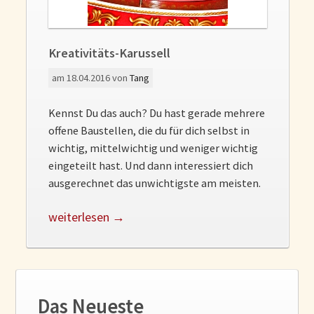
Gedanken und Gefühle
WunschLos Glücklichsein – und das ausgerechnet zu Weihnachten?
Bücher
Kreativitäts-Karussell
Bücher
am
18.04.2016
von
Tang
Momoko
Kennst Du das auch? Du hast gerade mehrere
Die zwei Leben des Herrn Richie
offene Baustellen, die du für dich selbst in
Shop
wichtig, mittelwichtig und weniger wichtig
eingeteilt hast. Und dann interessiert dich
Tang
ausgerechnet das unwichtigste am meisten.
Kontakt
weiterlesen →
Das Neueste