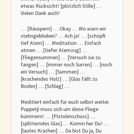
etwas Rücksicht! [plötzlich Stille] …
Vielen Dank auch!
… [Räuspern] … Okay … Wo warn wir
stehngeblieben? … Ach ja! … [schöpft
tief Atem] … Meditation … Einfach
atmen … [tiefer Atemzug] …
[Fliegensummen] … [Versuch sie zu
fangen] … [immer noch Surren] … [noch
ein Versuch] … [Summen] …
[krachendes Holz] … [Glas fällt zu
Boden] … [Schlag] …
Meditiert einfach für euch selbst weiter.
Puppetji muss sich um diese Fliege
kümmern! … [Pistolenschuss] …
[splitterndes Glas] … Komm her Du! …
[lautes Krachen] … Da bist Du ja, Du