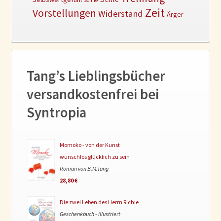
Sonne
Zeit
Vorstellungen
Widerstand
Ärger
Tang’s Lieblingsbücher
versandkostenfrei bei
Syntropia
Momoko - von der Kunst
wunschlos glücklich zu sein
Roman von B.M.Tang
28,80 €
Die zwei Leben des Herrn Richie
Geschenkbuch - illustriert