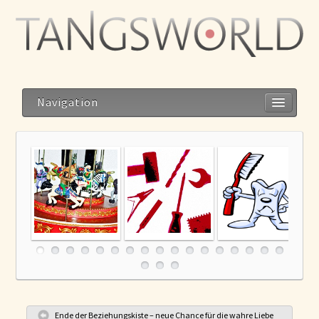
Navigation
Home
Kreativitäts-Karussell
Ich muss an meiner
Zähneputz-
Geistesblitze
Beziehung arbeiten!
Verweigerer
– Quatsch mit Soße!
Blog
Storys
Reise zum Dalai Lama
Meditation im Alltag – Alltag als Meditation
Ende der Beziehungskiste – neue Chance für die wahre Liebe