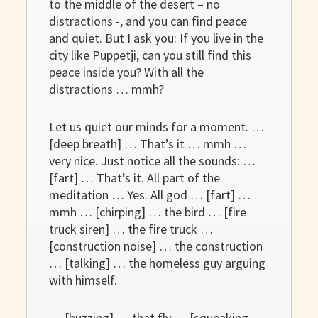
to the middle of the desert – no
distractions -, and you can find peace
and quiet. But I ask you: If you live in the
city like Puppetji, can you still find this
peace inside you? With all the
distractions … mmh?
Let us quiet our minds for a moment. …
[deep breath] … That’s it … mmh …
very nice. Just notice all the sounds: …
[fart] … That’s it. All part of the
meditation … Yes. All god … [fart] …
mmh … [chirping] … the bird … [fire
truck siren] … the fire truck …
[construction noise] … the construction
… [talking] … the homeless guy arguing
with himself.
… [buzzing] … that fly … [squeaking