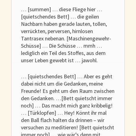
… [summen] … diese Fliege hier …
[quietschendes Bett] … die geilen
Nachbarn haben gerade lauten, tollen,
verrückten, perversen, hirnlosen
Tantrasex nebenan. [Maschinengewehr-
Schüsse] … Die Schüsse … mmh …
lediglich ein Teil des Stoffes, aus dem
unser Leben gewebt ist … jawohl.
… [quietschendes Bett] … Aber es geht
dabei nicht um die Gedanken, meine
Freunde! Es geht um den Raum zwischen
den Gedanken. …[Bett quietscht immer
noch] … Das macht mich ganz kribbelig!
… [Türklopfen] … Hey! Könnt ihr mal
den Ball flach halten da drinnen – wir
versuchen zu meditieren! [Bett quietscht
immer noch] … wie wär’s denn mit