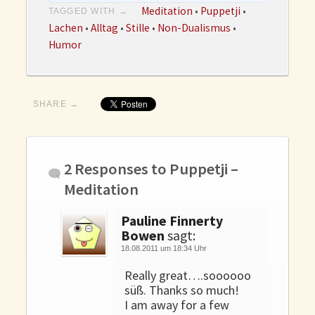
Meditation
•
Puppetji
•
TAGGED WITH →
Lachen
•
Alltag
•
Stille
•
Non-Dualismus
•
Humor
SHARE →
2 Responses to
Puppetji –
Meditation
Pauline Finnerty
Bowen
sagt:
18.08.2011 um 18:34 Uhr
Really great….soooooo
süß. Thanks so much!
I am away for a few