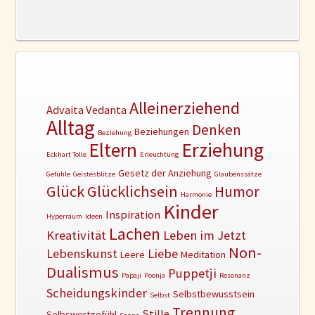
Alleinerziehend
Advaita Vedanta
Alltag
Denken
Beziehungen
Beziehung
Erziehung
Eltern
Eckhart Tolle
Erleuchtung
Gesetz der Anziehung
Gefühle
Geistesblitze
Glaubenssätze
Glück
Glücklichsein
Humor
Harmonie
Kinder
Inspiration
Hyperraum
Ideen
Lachen
Kreativität
Leben im Jetzt
Non-
Lebenskunst
Liebe
Leere
Meditation
Dualismus
Puppetji
Papaji
Poonja
Resonanz
Scheidungskinder
Selbstbewusstsein
Selbst
Trennung
Stille
Selbswertgefühl