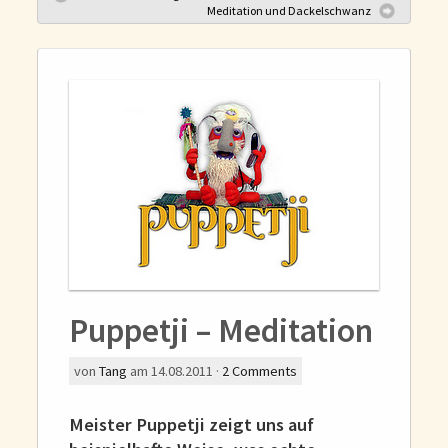
Gedanken und Gefühle
Meditation und Dackelschwanz
WunschLos Glücklichsein – und das ausgerechnet zu Weihnachten?
Bücher
Bücher
Momoko
Die zwei Leben des Herrn Richie
Shop
Tang
Kontakt
Puppetji – Meditation
von
Tang
am
14.08.2011
·
2
Comments
Meister Puppetji zeigt uns auf