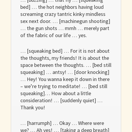
bed] … the hot neighbors having loud
screaming crazy tantric kinky mindless
sex next door. … [machinegun shooting]
… the gun shots … mmh … merely part
of the fabric of our life … yes.
… [squeaking bed] … For it is not about
the thoughts, my friends! It is about the
space between the thoughts. … [bed still
squeaking] … antsy! … [door knocking]
… Hey! You wanna keep it down in there
– we’re trying to meditate! … [bed still
squeaking]… How about a little
consideration! … [suddenly quiet] …
Thank you!
… [harrumph] … Okay … Where were
we? … Ah yes! … [taking a deep breath]