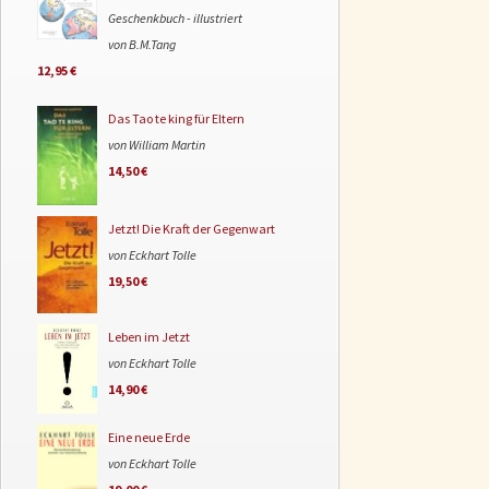
Geschenkbuch - illustriert
von B.M.Tang
12,95 €
Das Tao te king für Eltern
von William Martin
14,50 €
Jetzt! Die Kraft der Gegenwart
von Eckhart Tolle
19,50 €
Leben im Jetzt
von Eckhart Tolle
14,90 €
Eine neue Erde
von Eckhart Tolle