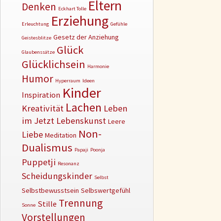
Eltern
Denken
Eckhart Tolle
Erziehung
Erleuchtung
Gefühle
Gesetz der Anziehung
Geistesblitze
Glück
Glaubenssätze
Glücklichsein
Harmonie
Humor
Hyperraum
Ideen
Kinder
Inspiration
Lachen
Kreativität
Leben
im Jetzt
Lebenskunst
Leere
Non-
Liebe
Meditation
Dualismus
Papaji
Poonja
Puppetji
Resonanz
Scheidungskinder
Selbst
Selbstbewusstsein
Selbswertgefühl
Trennung
Stille
Sonne
Vorstellungen