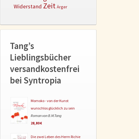
Zeit
Widerstand
Ärger
Tang’s
Lieblingsbücher
versandkostenfrei
bei Syntropia
Momoko - von der Kunst
wunschlos glücklich zu sein
Roman von B.M.Tang
28,80 €
Die zwei Leben des Herrn Richie