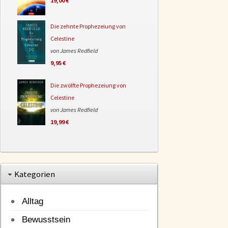
19,00 €
Die zehnte Prophezeiung von
Celestine
von James Redfield
9,95 €
Die zwölfte Prophezeiung von
Celestine
von James Redfield
19,99 €
Kategorien
Alltag
Bewusstsein