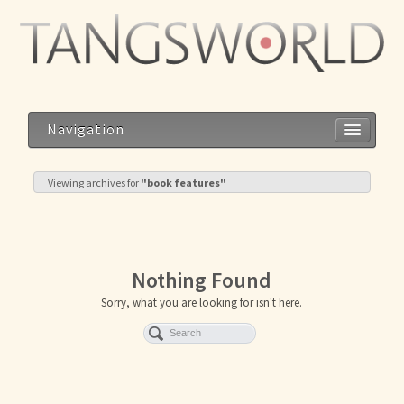
Navigation
Viewing archives for
"book features"
Home
Geistesblitze
Nothing Found
Blog
Sorry, what you are looking for isn't here.
Storys
Reise zum Dalai Lama
Meditation im Alltag – Alltag als Meditation