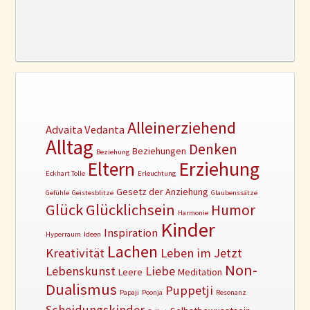
Alleinerziehend
Advaita Vedanta
Alltag
Denken
Beziehungen
Beziehung
Erziehung
Eltern
Eckhart Tolle
Erleuchtung
Gesetz der Anziehung
Gefühle
Geistesblitze
Glaubenssätze
Glück
Glücklichsein
Humor
Harmonie
Kinder
Inspiration
Hyperraum
Ideen
Lachen
Kreativität
Leben im Jetzt
Non-
Lebenskunst
Liebe
Leere
Meditation
Dualismus
Puppetji
Papaji
Poonja
Resonanz
Scheidungskinder