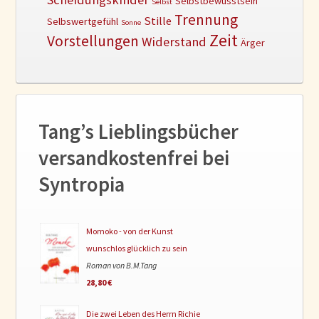
Selbstbewusstsein
Selbst
Trennung
Stille
Selbswertgefühl
Sonne
Zeit
Vorstellungen
Widerstand
Ärger
Tang’s Lieblingsbücher
versandkostenfrei bei
Syntropia
Momoko - von der Kunst
wunschlos glücklich zu sein
Roman von B.M.Tang
28,80 €
Die zwei Leben des Herrn Richie