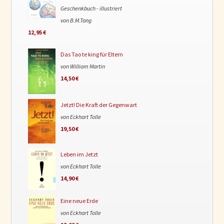
Geschenkbuch - illustriert
von B.M.Tang
12,95 €
Das Tao te king für Eltern
von William Martin
14,50 €
Jetzt! Die Kraft der Gegenwart
von Eckhart Tolle
19,50 €
Leben im Jetzt
von Eckhart Tolle
14,90 €
Eine neue Erde
von Eckhart Tolle