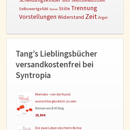
Selbstbewusstsein
Selbst
Trennung
Stille
Selbswertgefühl
Sonne
Zeit
Vorstellungen
Widerstand
Ärger
Tang’s Lieblingsbücher
versandkostenfrei bei
Syntropia
Momoko - von der Kunst
wunschlos glücklich zu sein
Roman von B.M.Tang
28,80 €
Die zwei Leben des Herrn Richie