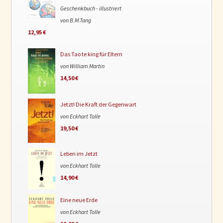
Geschenkbuch - illustriert
von B.M.Tang
12,95 €
Das Tao te king für Eltern
von William Martin
14,50 €
Jetzt! Die Kraft der Gegenwart
von Eckhart Tolle
19,50 €
Leben im Jetzt
von Eckhart Tolle
14,90 €
Eine neue Erde
von Eckhart Tolle