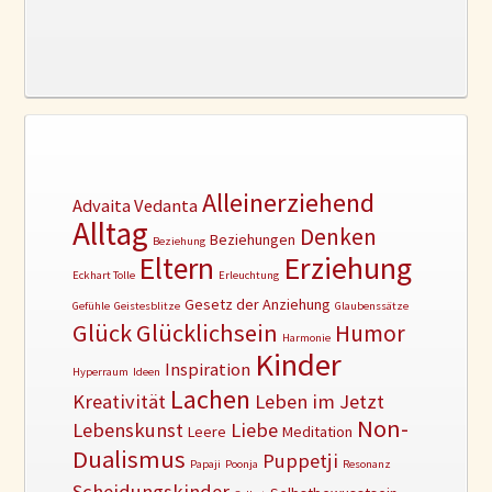
Alleinerziehend
Advaita Vedanta
Alltag
Denken
Beziehungen
Beziehung
Erziehung
Eltern
Eckhart Tolle
Erleuchtung
Gesetz der Anziehung
Gefühle
Geistesblitze
Glaubenssätze
Glück
Glücklichsein
Humor
Harmonie
Kinder
Inspiration
Hyperraum
Ideen
Lachen
Kreativität
Leben im Jetzt
Non-
Lebenskunst
Liebe
Leere
Meditation
Dualismus
Puppetji
Papaji
Poonja
Resonanz
Scheidungskinder