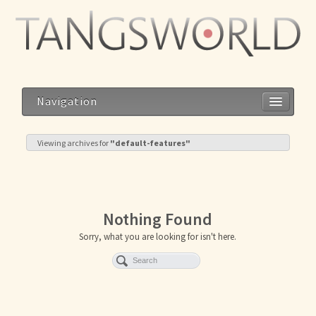
Navigation
Viewing archives for
"default-features"
Home
Geistesblitze
Nothing Found
Blog
Sorry, what you are looking for isn't here.
Storys
Reise zum Dalai Lama
Meditation im Alltag – Alltag als Meditation