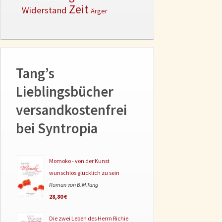
Zeit
Widerstand
Ärger
Tang’s
Lieblingsbücher
versandkostenfrei
bei Syntropia
Momoko - von der Kunst
wunschlos glücklich zu sein
Roman von B.M.Tang
28,80 €
Die zwei Leben des Herrn Richie