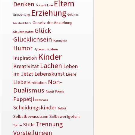
Eltern
Denken
Eckhart Tolle
Erziehung
Erleuchtung
Gefühle
Gesetz der Anziehung
Geistesblitze
Glück
Glaubenssätze
Glücklichsein
Harmonie
Humor
Hyperraum
Ideen
Kinder
Inspiration
Lachen
Kreativität
Leben
im Jetzt
Lebenskunst
Leere
Non-
Liebe
Meditation
Dualismus
Papaji
Poonja
Puppetji
Resonanz
Scheidungskinder
Selbst
Selbstbewusstsein
Selbswertgefühl
Trennung
Stille
Sonne
Vorstellungen