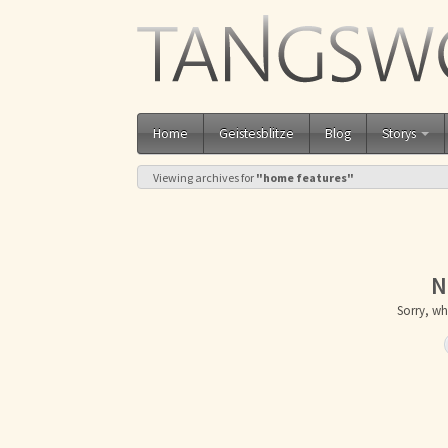
Home
Geistesblitze
Blog
Storys
Viewing archives for
"home features"
N
Sorry, wh