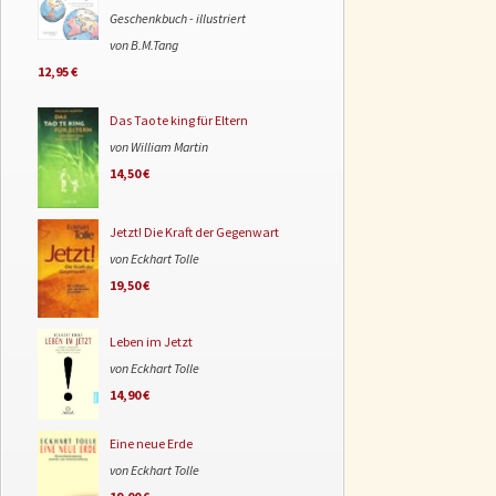
Geschenkbuch - illustriert
von B.M.Tang
12,95 €
Das Tao te king für Eltern
von William Martin
14,50 €
Jetzt! Die Kraft der Gegenwart
von Eckhart Tolle
19,50 €
Leben im Jetzt
von Eckhart Tolle
14,90 €
Eine neue Erde
von Eckhart Tolle