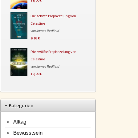
19,00 €
Die zehnte Prophezeiung von
Celestine
von James Redfield
9,95 €
Die zwölfte Prophezeiung von
Celestine
von James Redfield
19,99 €
Kategorien
Alltag
Bewusstsein