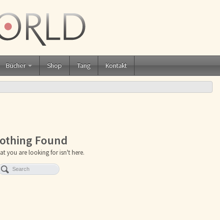
Bücher
Shop
Tang
Kontakt
othing Found
at you are looking for isn't here.