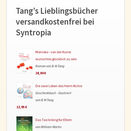
Tang’s Lieblingsbücher
versandkostenfrei bei
Syntropia
Momoko - von der Kunst
wunschlos glücklich zu sein
Roman von B.M.Tang
28,80 €
Die zwei Leben des Herrn Richie
Geschenkbuch - illustriert
von B.M.Tang
12,95 €
Das Tao te king für Eltern
von William Martin