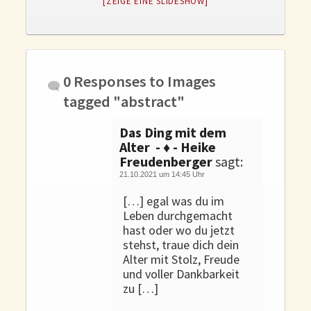
[ZEIGE EINE SLIDESHOW]
Gedanken und Gefühle
WunschLos Glücklichsein – und das ausgerechnet zu Weihnachten?
Bücher
Bücher
0 Responses to
Images
Momoko
tagged "abstract"
Die zwei Leben des Herrn Richie
Das Ding mit dem
Shop
Alter - ♦ - Heike
Freudenberger
sagt:
Tang
21.10.2021 um 14:45 Uhr
Kontakt
[…] egal was du im
Leben durchgemacht
hast oder wo du jetzt
stehst, traue dich dein
Alter mit Stolz, Freude
und voller Dankbarkeit
zu […]