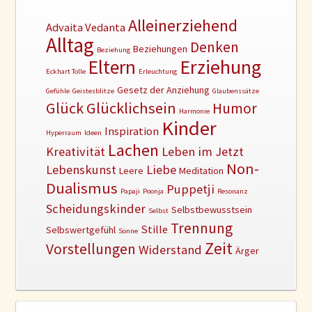
Alleinerziehend
Advaita Vedanta
Alltag
Denken
Beziehungen
Beziehung
Erziehung
Eltern
Eckhart Tolle
Erleuchtung
Gesetz der Anziehung
Gefühle
Geistesblitze
Glaubenssätze
Glück
Glücklichsein
Humor
Harmonie
Kinder
Inspiration
Hyperraum
Ideen
Lachen
Kreativität
Leben im Jetzt
Non-
Lebenskunst
Liebe
Leere
Meditation
Dualismus
Puppetji
Papaji
Poonja
Resonanz
Scheidungskinder
Selbstbewusstsein
Selbst
Trennung
Stille
Selbswertgefühl
Sonne
Zeit
Vorstellungen
Widerstand
Ärger