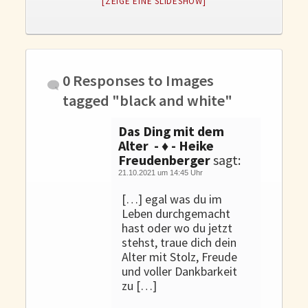
[ZEIGE EINE SLIDESHOW]
Gedanken und Gefühle
WunschLos Glücklichsein – und das ausgerechnet zu Weihnachten?
Bücher
Bücher
0 Responses to
Images
Momoko
tagged "black and white"
Die zwei Leben des Herrn Richie
Das Ding mit dem
Shop
Alter - ♦ - Heike
Freudenberger
sagt:
Tang
21.10.2021 um 14:45 Uhr
Kontakt
[…] egal was du im
Leben durchgemacht
hast oder wo du jetzt
stehst, traue dich dein
Alter mit Stolz, Freude
und voller Dankbarkeit
zu […]