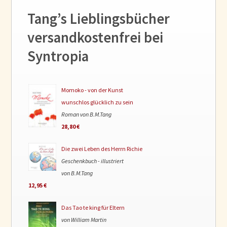
Tang’s Lieblingsbücher
versandkostenfrei bei
Syntropia
Momoko - von der Kunst
wunschlos glücklich zu sein
Roman von B.M.Tang
28,80 €
Die zwei Leben des Herrn Richie
Geschenkbuch - illustriert
von B.M.Tang
12,95 €
Das Tao te king für Eltern
von William Martin