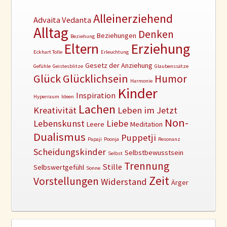
Alleinerziehend
Advaita Vedanta
Alltag
Denken
Beziehungen
Beziehung
Erziehung
Eltern
Eckhart Tolle
Erleuchtung
Gesetz der Anziehung
Gefühle
Geistesblitze
Glaubenssätze
Glück
Glücklichsein
Humor
Harmonie
Kinder
Inspiration
Hyperraum
Ideen
Lachen
Kreativität
Leben im Jetzt
Non-
Lebenskunst
Liebe
Leere
Meditation
Dualismus
Puppetji
Papaji
Poonja
Resonanz
Scheidungskinder
Selbstbewusstsein
Selbst
Trennung
Stille
Selbswertgefühl
Sonne
Zeit
Vorstellungen
Widerstand
Ärger