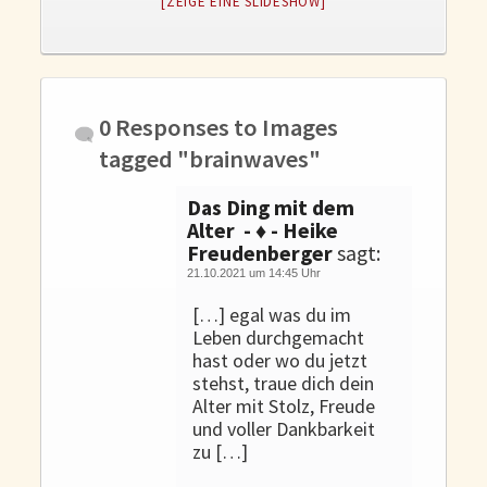
[ZEIGE EINE SLIDESHOW]
Gedanken und Gefühle
WunschLos Glücklichsein – und das ausgerechnet zu Weihnachten?
Bücher
Bücher
0 Responses to
Images
Momoko
tagged "brainwaves"
Die zwei Leben des Herrn Richie
Das Ding mit dem
Shop
Alter - ♦ - Heike
Freudenberger
sagt:
Tang
21.10.2021 um 14:45 Uhr
Kontakt
[…] egal was du im
Leben durchgemacht
hast oder wo du jetzt
stehst, traue dich dein
Alter mit Stolz, Freude
und voller Dankbarkeit
zu […]