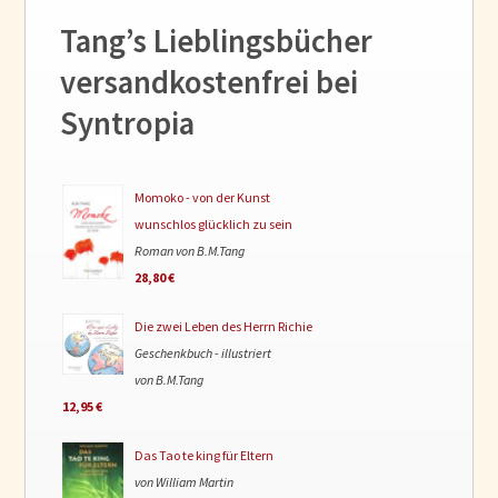
Tang’s Lieblingsbücher
versandkostenfrei bei
Syntropia
Momoko - von der Kunst
wunschlos glücklich zu sein
Roman von B.M.Tang
28,80 €
Die zwei Leben des Herrn Richie
Geschenkbuch - illustriert
von B.M.Tang
12,95 €
Das Tao te king für Eltern
von William Martin