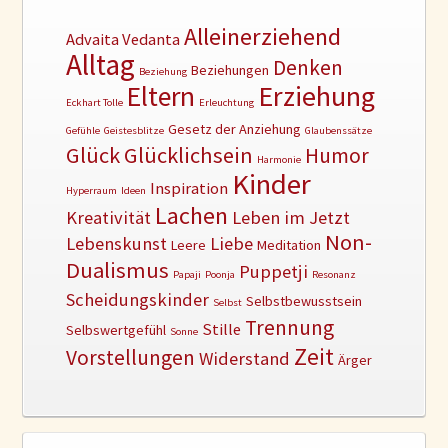
Alleinerziehend
Advaita Vedanta
Alltag
Denken
Beziehungen
Beziehung
Erziehung
Eltern
Eckhart Tolle
Erleuchtung
Gesetz der Anziehung
Gefühle
Geistesblitze
Glaubenssätze
Glück
Glücklichsein
Humor
Harmonie
Kinder
Inspiration
Hyperraum
Ideen
Lachen
Kreativität
Leben im Jetzt
Non-
Lebenskunst
Liebe
Leere
Meditation
Dualismus
Puppetji
Papaji
Poonja
Resonanz
Scheidungskinder
Selbstbewusstsein
Selbst
Trennung
Stille
Selbswertgefühl
Sonne
Zeit
Vorstellungen
Widerstand
Ärger