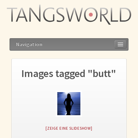
Navigation
Images tagged "butt"
Home
Geistesblitze
Blog
Storys
Reise zum Dalai Lama
[ZEIGE EINE SLIDESHOW]
Meditation im Alltag – Alltag als Meditation