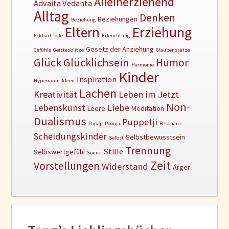
Alleinerziehend
Advaita Vedanta
Alltag
Denken
Beziehungen
Beziehung
Erziehung
Eltern
Eckhart Tolle
Erleuchtung
Gesetz der Anziehung
Gefühle
Geistesblitze
Glaubenssätze
Glück
Glücklichsein
Humor
Harmonie
Kinder
Inspiration
Hyperraum
Ideen
Lachen
Kreativität
Leben im Jetzt
Non-
Lebenskunst
Liebe
Leere
Meditation
Dualismus
Puppetji
Papaji
Poonja
Resonanz
Scheidungskinder
Selbstbewusstsein
Selbst
Trennung
Stille
Selbswertgefühl
Sonne
Zeit
Vorstellungen
Widerstand
Ärger