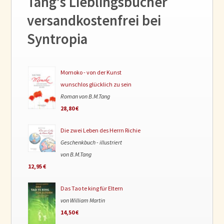
Tang’s Lieblingsbücher
versandkostenfrei bei
Syntropia
Momoko - von der Kunst
wunschlos glücklich zu sein
Roman von B.M.Tang
28,80 €
Die zwei Leben des Herrn Richie
Geschenkbuch - illustriert
von B.M.Tang
12,95 €
Das Tao te king für Eltern
von William Martin
14,50 €