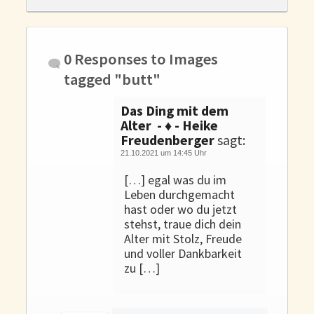
Gedanken und Gefühle
WunschLos Glücklichsein – und das ausgerechnet zu Weihnachten?
Bücher
0 Responses to
Images
Bücher
tagged "butt"
Momoko
Das Ding mit dem
Die zwei Leben des Herrn Richie
Alter - ♦ - Heike
Shop
Freudenberger
sagt:
21.10.2021 um 14:45 Uhr
Tang
[…] egal was du im
Leben durchgemacht
Kontakt
hast oder wo du jetzt
stehst, traue dich dein
Alter mit Stolz, Freude
und voller Dankbarkeit
zu […]