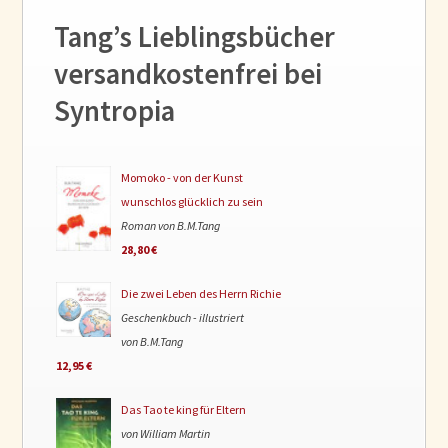
Tang’s Lieblingsbücher
versandkostenfrei bei
Syntropia
Momoko - von der Kunst
wunschlos glücklich zu sein
Roman von B.M.Tang
28,80 €
Die zwei Leben des Herrn Richie
Geschenkbuch - illustriert
von B.M.Tang
12,95 €
Das Tao te king für Eltern
von William Martin