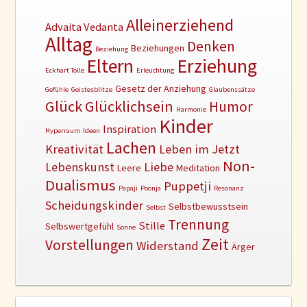
Alleinerziehend
Advaita Vedanta
Alltag
Denken
Beziehungen
Beziehung
Erziehung
Eltern
Eckhart Tolle
Erleuchtung
Gesetz der Anziehung
Gefühle
Geistesblitze
Glaubenssätze
Glück
Glücklichsein
Humor
Harmonie
Kinder
Inspiration
Hyperraum
Ideen
Lachen
Kreativität
Leben im Jetzt
Non-
Lebenskunst
Liebe
Leere
Meditation
Dualismus
Puppetji
Papaji
Poonja
Resonanz
Scheidungskinder
Selbstbewusstsein
Selbst
Trennung
Stille
Selbswertgefühl
Sonne
Zeit
Vorstellungen
Widerstand
Ärger