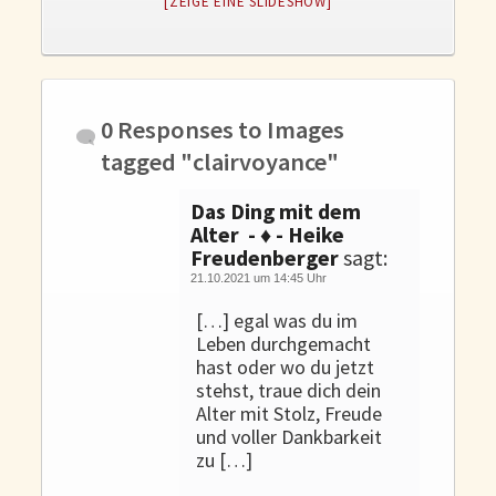
[ZEIGE EINE SLIDESHOW]
Gedanken und Gefühle
WunschLos Glücklichsein – und das ausgerechnet zu Weihnachten?
Bücher
Bücher
0 Responses to
Images
Momoko
tagged "clairvoyance"
Die zwei Leben des Herrn Richie
Das Ding mit dem
Shop
Alter - ♦ - Heike
Freudenberger
sagt:
Tang
21.10.2021 um 14:45 Uhr
Kontakt
[…] egal was du im
Leben durchgemacht
hast oder wo du jetzt
stehst, traue dich dein
Alter mit Stolz, Freude
und voller Dankbarkeit
zu […]