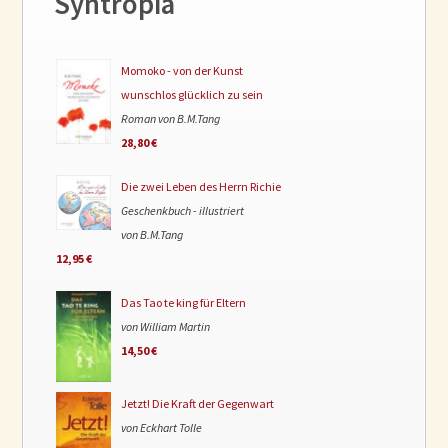
Syntropia
Momoko - von der Kunst
wunschlos glücklich zu sein
Roman von B.M.Tang
28,80 €
Die zwei Leben des Herrn Richie
Geschenkbuch - illustriert
von B.M.Tang
12,95 €
Das Tao te king für Eltern
von William Martin
14,50 €
Jetzt! Die Kraft der Gegenwart
von Eckhart Tolle