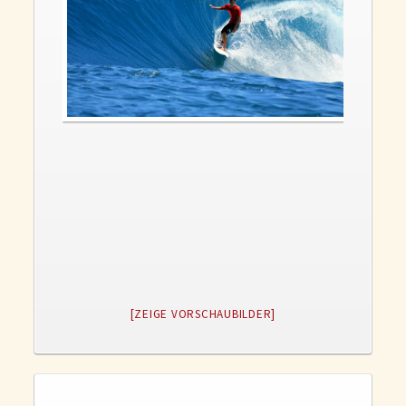
Gedanken und Gefühle
WunschLos Glücklichsein – und das ausgerechnet zu Weihnachten?
Bücher
Bücher
Momoko
Die zwei Leben des Herrn Richie
Shop
Tang
Kontakt
[ZEIGE VORSCHAUBILDER]