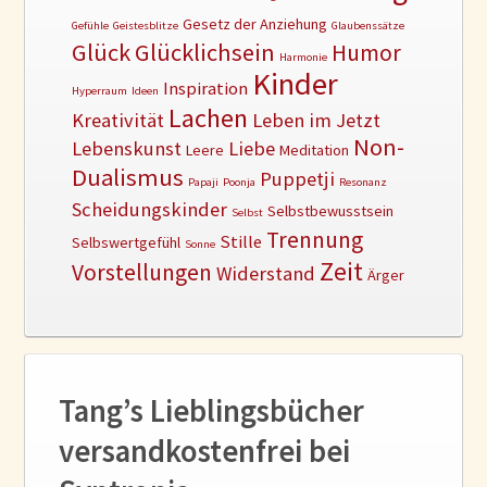
Gesetz der Anziehung
Gefühle
Geistesblitze
Glaubenssätze
Glück
Glücklichsein
Humor
Harmonie
Kinder
Inspiration
Hyperraum
Ideen
Lachen
Kreativität
Leben im Jetzt
Non-
Lebenskunst
Liebe
Leere
Meditation
Dualismus
Puppetji
Papaji
Poonja
Resonanz
Scheidungskinder
Selbstbewusstsein
Selbst
Trennung
Stille
Selbswertgefühl
Sonne
Zeit
Vorstellungen
Widerstand
Ärger
Tang’s Lieblingsbücher
versandkostenfrei bei