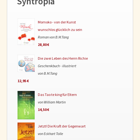
Syntropia
Momoko - von der Kunst
wunschlos glücklich zu sein
Roman von B.M.Tang
28,80 €
Die zwei Leben des Herrn Richie
Geschenkbuch - illustriert
von B.M.Tang
12,95 €
Das Tao te king für Eltern
von William Martin
14,50 €
Jetzt! Die Kraft der Gegenwart
von Eckhart Tolle