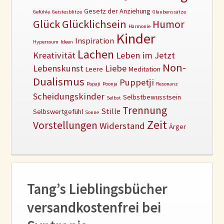
Gesetz der Anziehung
Gefühle
Geistesblitze
Glaubenssätze
Glück
Glücklichsein
Humor
Harmonie
Kinder
Inspiration
Hyperraum
Ideen
Lachen
Kreativität
Leben im Jetzt
Non-
Lebenskunst
Liebe
Leere
Meditation
Dualismus
Puppetji
Papaji
Poonja
Resonanz
Scheidungskinder
Selbstbewusstsein
Selbst
Trennung
Stille
Selbswertgefühl
Sonne
Zeit
Vorstellungen
Widerstand
Ärger
Tang’s Lieblingsbücher
versandkostenfrei bei