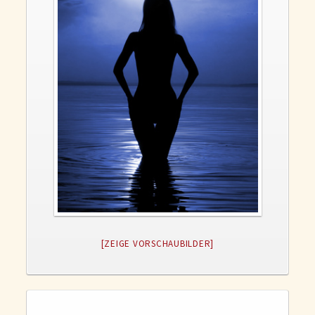
Gedanken und Gefühle
WunschLos Glücklichsein – und das ausgerechnet zu Weihnachten?
Bücher
Bücher
Momoko
Die zwei Leben des Herrn Richie
Shop
Tang
Kontakt
[ZEIGE VORSCHAUBILDER]