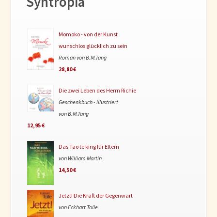
Syntropia
Momoko - von der Kunst
wunschlos glücklich zu sein
Roman von B.M.Tang
28,80 €
Die zwei Leben des Herrn Richie
Geschenkbuch - illustriert
von B.M.Tang
12,95 €
Das Tao te king für Eltern
von William Martin
14,50 €
Jetzt! Die Kraft der Gegenwart
von Eckhart Tolle