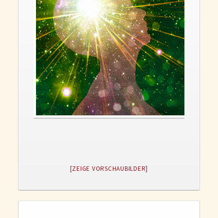
Gedanken und Gefühle
WunschLos Glücklichsein – und das ausgerechnet zu Weihnachten?
Bücher
Bücher
Momoko
Die zwei Leben des Herrn Richie
Shop
Tang
Kontakt
[ZEIGE VORSCHAUBILDER]