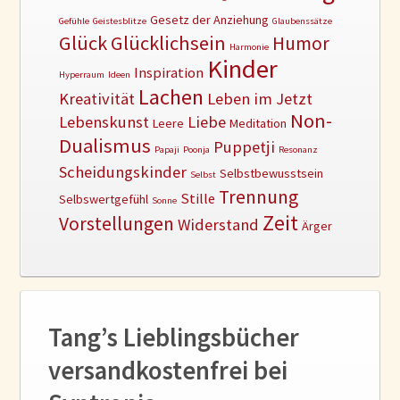
Gesetz der Anziehung
Gefühle
Geistesblitze
Glaubenssätze
Glück
Glücklichsein
Humor
Harmonie
Kinder
Inspiration
Hyperraum
Ideen
Lachen
Kreativität
Leben im Jetzt
Non-
Lebenskunst
Liebe
Leere
Meditation
Dualismus
Puppetji
Papaji
Poonja
Resonanz
Scheidungskinder
Selbstbewusstsein
Selbst
Trennung
Stille
Selbswertgefühl
Sonne
Zeit
Vorstellungen
Widerstand
Ärger
Tang’s Lieblingsbücher
versandkostenfrei bei