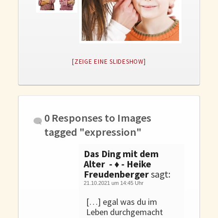
Gedanken und Gefühle
WunschLos Glücklichsein – und das ausgerechnet zu Weihnachten?
Bücher
Bücher
[ZEIGE EINE SLIDESHOW]
Momoko
Die zwei Leben des Herrn Richie
Shop
0 Responses to
Images
Tang
tagged "expression"
Kontakt
Das Ding mit dem
Alter - ♦ - Heike
Freudenberger
sagt:
21.10.2021 um 14:45 Uhr
[…] egal was du im
Leben durchgemacht