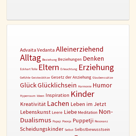
Alleinerziehend
Advaita Vedanta
Alltag
Denken
Beziehungen
Beziehung
Erziehung
Eltern
Eckhart Tolle
Erleuchtung
Gesetz der Anziehung
Gefühle
Geistesblitze
Glaubenssätze
Glück
Glücklichsein
Humor
Harmonie
Kinder
Inspiration
Hyperraum
Ideen
Lachen
Kreativität
Leben im Jetzt
Non-
Lebenskunst
Liebe
Leere
Meditation
Dualismus
Puppetji
Papaji
Poonja
Resonanz
Scheidungskinder
Selbstbewusstsein
Selbst