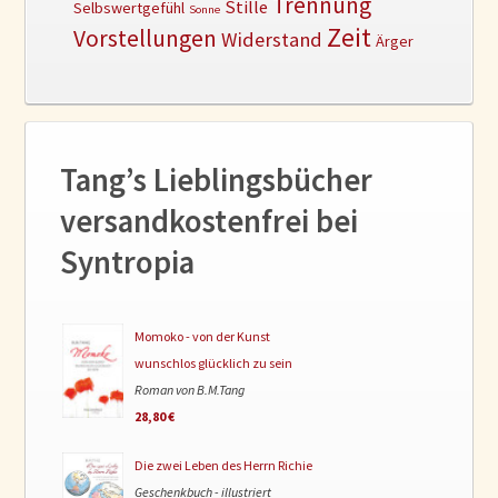
Trennung
Stille
Selbswertgefühl
Sonne
Zeit
Vorstellungen
Widerstand
Ärger
Tang’s Lieblingsbücher
versandkostenfrei bei
Syntropia
Momoko - von der Kunst
wunschlos glücklich zu sein
Roman von B.M.Tang
28,80 €
Die zwei Leben des Herrn Richie
Geschenkbuch - illustriert