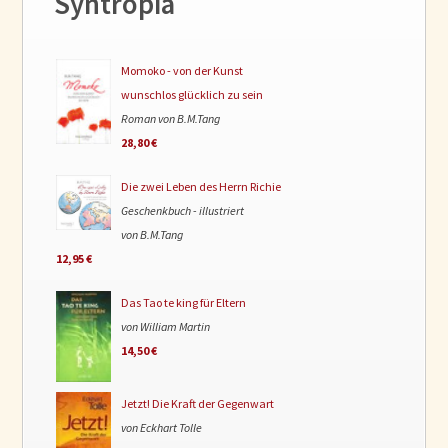
Syntropia
Momoko - von der Kunst
wunschlos glücklich zu sein
Roman von B.M.Tang
28,80 €
Die zwei Leben des Herrn Richie
Geschenkbuch - illustriert
von B.M.Tang
12,95 €
Das Tao te king für Eltern
von William Martin
14,50 €
Jetzt! Die Kraft der Gegenwart
von Eckhart Tolle