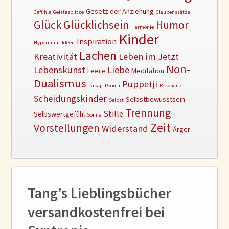
Gesetz der Anziehung
Gefühle
Geistesblitze
Glaubenssätze
Glück
Glücklichsein
Humor
Harmonie
Kinder
Inspiration
Hyperraum
Ideen
Lachen
Kreativität
Leben im Jetzt
Non-
Lebenskunst
Liebe
Leere
Meditation
Dualismus
Puppetji
Papaji
Poonja
Resonanz
Scheidungskinder
Selbstbewusstsein
Selbst
Trennung
Stille
Selbswertgefühl
Sonne
Zeit
Vorstellungen
Widerstand
Ärger
Tang’s Lieblingsbücher
versandkostenfrei bei