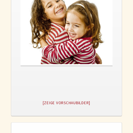
Gedanken und Gefühle
WunschLos Glücklichsein – und das ausgerechnet zu Weihnachten?
Bücher
Bücher
Momoko
Die zwei Leben des Herrn Richie
Shop
Tang
Kontakt
[ZEIGE VORSCHAUBILDER]