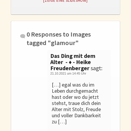
[ZEIGE EINE SLIDESHOW]
Gedanken und Gefühle
WunschLos Glücklichsein – und das ausgerechnet zu Weihnachten?
Bücher
Bücher
0 Responses to
Images
Momoko
tagged "glamour"
Die zwei Leben des Herrn Richie
Das Ding mit dem
Shop
Alter - ♦ - Heike
Freudenberger
sagt:
Tang
21.10.2021 um 14:45 Uhr
Kontakt
[…] egal was du im
Leben durchgemacht
hast oder wo du jetzt
stehst, traue dich dein
Alter mit Stolz, Freude
und voller Dankbarkeit
zu […]