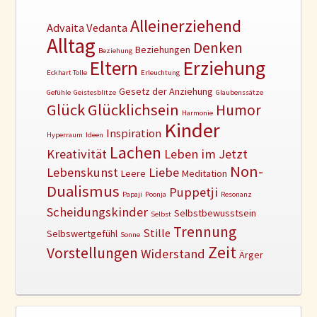
Alleinerziehend
Advaita Vedanta
Alltag
Denken
Beziehungen
Beziehung
Erziehung
Eltern
Eckhart Tolle
Erleuchtung
Gesetz der Anziehung
Gefühle
Geistesblitze
Glaubenssätze
Glück
Glücklichsein
Humor
Harmonie
Kinder
Inspiration
Hyperraum
Ideen
Lachen
Kreativität
Leben im Jetzt
Non-
Lebenskunst
Liebe
Leere
Meditation
Dualismus
Puppetji
Papaji
Poonja
Resonanz
Scheidungskinder
Selbstbewusstsein
Selbst
Trennung
Stille
Selbswertgefühl
Sonne
Zeit
Vorstellungen
Widerstand
Ärger