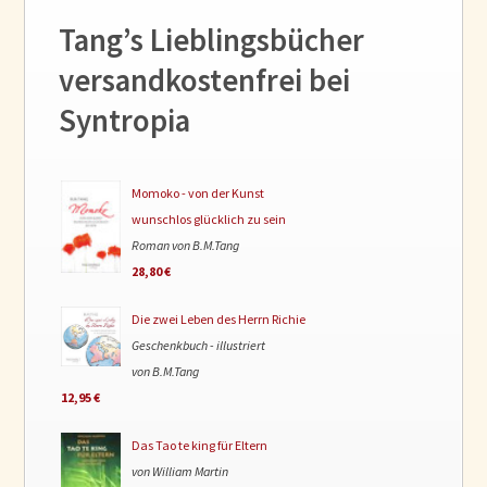
Tang’s Lieblingsbücher
versandkostenfrei bei
Syntropia
Momoko - von der Kunst
wunschlos glücklich zu sein
Roman von B.M.Tang
28,80 €
Die zwei Leben des Herrn Richie
Geschenkbuch - illustriert
von B.M.Tang
12,95 €
Das Tao te king für Eltern
von William Martin