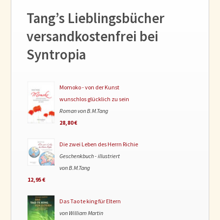
Tang’s Lieblingsbücher
versandkostenfrei bei
Syntropia
Momoko - von der Kunst
wunschlos glücklich zu sein
Roman von B.M.Tang
28,80 €
Die zwei Leben des Herrn Richie
Geschenkbuch - illustriert
von B.M.Tang
12,95 €
Das Tao te king für Eltern
von William Martin