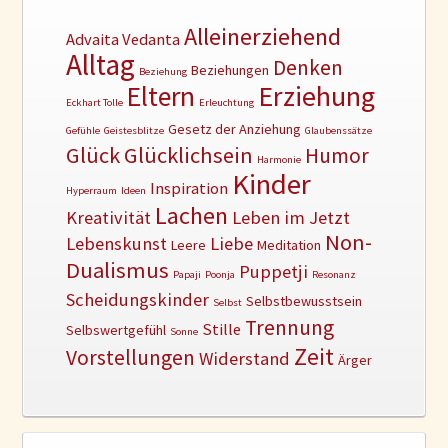
Alleinerziehend
Advaita Vedanta
Alltag
Denken
Beziehungen
Beziehung
Erziehung
Eltern
Eckhart Tolle
Erleuchtung
Gesetz der Anziehung
Gefühle
Geistesblitze
Glaubenssätze
Glück
Glücklichsein
Humor
Harmonie
Kinder
Inspiration
Hyperraum
Ideen
Lachen
Kreativität
Leben im Jetzt
Non-
Lebenskunst
Liebe
Leere
Meditation
Dualismus
Puppetji
Papaji
Poonja
Resonanz
Scheidungskinder
Selbstbewusstsein
Selbst
Trennung
Stille
Selbswertgefühl
Sonne
Zeit
Vorstellungen
Widerstand
Ärger