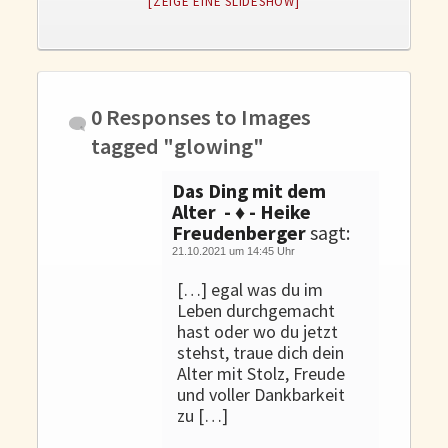
[ZEIGE EINE SLIDESHOW]
Gedanken und Gefühle
WunschLos Glücklichsein – und das ausgerechnet zu Weihnachten?
Bücher
Bücher
0 Responses to
Images
Momoko
tagged "glowing"
Die zwei Leben des Herrn Richie
Das Ding mit dem
Shop
Alter - ♦ - Heike
Freudenberger
sagt:
Tang
21.10.2021 um 14:45 Uhr
Kontakt
[…] egal was du im
Leben durchgemacht
hast oder wo du jetzt
stehst, traue dich dein
Alter mit Stolz, Freude
und voller Dankbarkeit
zu […]