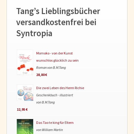
Tang’s Lieblingsbücher
versandkostenfrei bei
Syntropia
Momoko - von der Kunst
wunschlos glücklich zu sein
Roman von B.M.Tang
28,80 €
Die zwei Leben des Herrn Richie
Geschenkbuch - illustriert
von B.M.Tang
12,95 €
Das Tao te king für Eltern
von William Martin