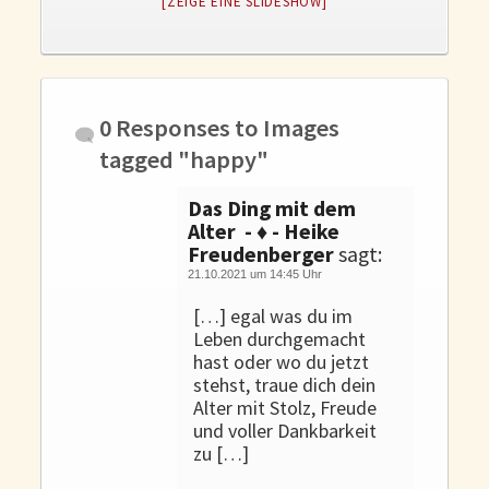
[ZEIGE EINE SLIDESHOW]
Gedanken und Gefühle
WunschLos Glücklichsein – und das ausgerechnet zu Weihnachten?
Bücher
Bücher
0 Responses to
Images
Momoko
tagged "happy"
Die zwei Leben des Herrn Richie
Das Ding mit dem
Shop
Alter - ♦ - Heike
Freudenberger
sagt:
Tang
21.10.2021 um 14:45 Uhr
Kontakt
[…] egal was du im
Leben durchgemacht
hast oder wo du jetzt
stehst, traue dich dein
Alter mit Stolz, Freude
und voller Dankbarkeit
zu […]