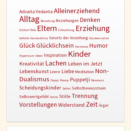
Alleinerziehend
Advaita Vedanta
Alltag
Denken
Beziehungen
Beziehung
Erziehung
Eltern
Eckhart Tolle
Erleuchtung
Gesetz der Anziehung
Gefühle
Geistesblitze
Glaubenssätze
Glück
Glücklichsein
Humor
Harmonie
Kinder
Inspiration
Hyperraum
Ideen
Lachen
Kreativität
Leben im Jetzt
Non-
Lebenskunst
Liebe
Leere
Meditation
Dualismus
Puppetji
Papaji
Poonja
Resonanz
Scheidungskinder
Selbstbewusstsein
Selbst
Trennung
Stille
Selbswertgefühl
Sonne
Zeit
Vorstellungen
Widerstand
Ärger