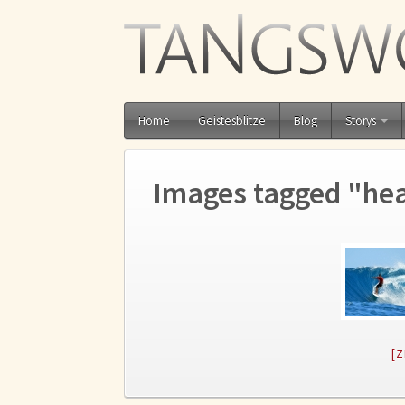
Home
Geistesblitze
Blog
Storys
Images tagged "hea
[Z