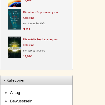
19,00 €
Die zehnte Prophezeiung von
Celestine
von James Redfield
9,95 €
Die zwölfte Prophezeiung von
Celestine
von James Redfield
19,99 €
Kategorien
Alltag
Bewusstsein