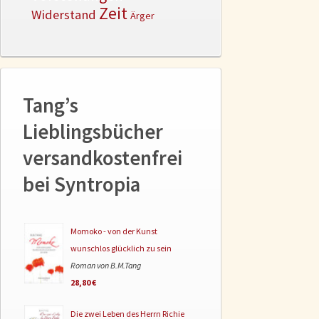
Zeit
Widerstand
Ärger
Tang’s
Lieblingsbücher
versandkostenfrei
bei Syntropia
Momoko - von der Kunst
wunschlos glücklich zu sein
Roman von B.M.Tang
28,80 €
Die zwei Leben des Herrn Richie