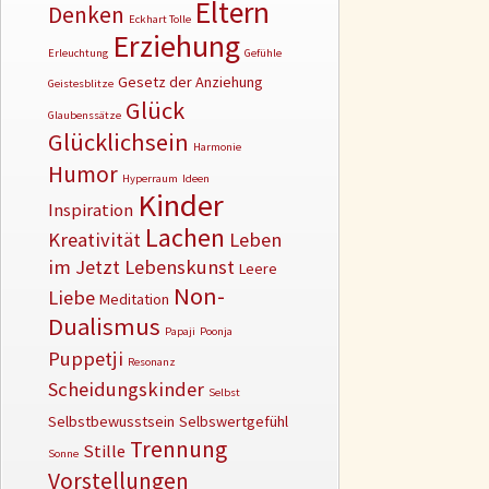
Eltern
Denken
Eckhart Tolle
Erziehung
Erleuchtung
Gefühle
Gesetz der Anziehung
Geistesblitze
Glück
Glaubenssätze
Glücklichsein
Harmonie
Humor
Hyperraum
Ideen
Kinder
Inspiration
Lachen
Kreativität
Leben
im Jetzt
Lebenskunst
Leere
Non-
Liebe
Meditation
Dualismus
Papaji
Poonja
Puppetji
Resonanz
Scheidungskinder
Selbst
Selbstbewusstsein
Selbswertgefühl
Trennung
Stille
Sonne
Vorstellungen