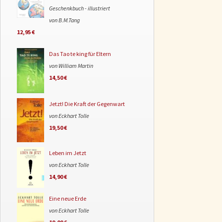
Geschenkbuch - illustriert
von B.M.Tang
12,95 €
Das Tao te king für Eltern
von William Martin
14,50 €
Jetzt! Die Kraft der Gegenwart
von Eckhart Tolle
19,50 €
Leben im Jetzt
von Eckhart Tolle
14,90 €
Eine neue Erde
von Eckhart Tolle