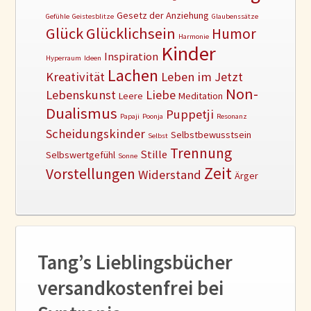
Gesetz der Anziehung
Gefühle
Geistesblitze
Glaubenssätze
Glück
Glücklichsein
Humor
Harmonie
Kinder
Inspiration
Hyperraum
Ideen
Lachen
Kreativität
Leben im Jetzt
Non-
Lebenskunst
Liebe
Leere
Meditation
Dualismus
Puppetji
Papaji
Poonja
Resonanz
Scheidungskinder
Selbstbewusstsein
Selbst
Trennung
Stille
Selbswertgefühl
Sonne
Zeit
Vorstellungen
Widerstand
Ärger
Tang’s Lieblingsbücher
versandkostenfrei bei