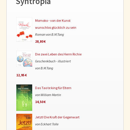
Syntropia
Momoko - von der Kunst
wunschlos glücklich zu sein
Roman von B.M.Tang
28,80 €
Die zwei Leben des Herrn Richie
Geschenkbuch - illustriert
von B.M.Tang
12,95 €
Das Tao te king für Eltern
von William Martin
14,50 €
Jetzt! Die Kraft der Gegenwart
von Eckhart Tolle