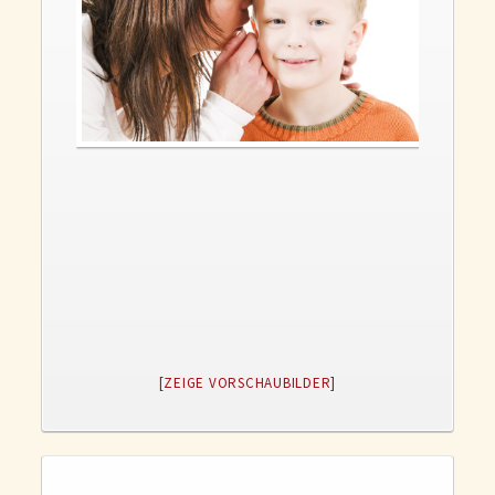
Gedanken und Gefühle
WunschLos Glücklichsein – und das ausgerechnet zu Weihnachten?
Bücher
Bücher
Momoko
Die zwei Leben des Herrn Richie
Shop
Tang
Kontakt
[ZEIGE VORSCHAUBILDER]