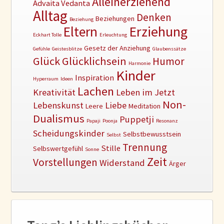
Alleinerziehend
Advaita Vedanta
Alltag
Denken
Beziehungen
Beziehung
Erziehung
Eltern
Eckhart Tolle
Erleuchtung
Gesetz der Anziehung
Gefühle
Geistesblitze
Glaubenssätze
Glück
Glücklichsein
Humor
Harmonie
Kinder
Inspiration
Hyperraum
Ideen
Lachen
Kreativität
Leben im Jetzt
Non-
Lebenskunst
Liebe
Leere
Meditation
Dualismus
Puppetji
Papaji
Poonja
Resonanz
Scheidungskinder
Selbstbewusstsein
Selbst
Trennung
Stille
Selbswertgefühl
Sonne
Zeit
Vorstellungen
Widerstand
Ärger