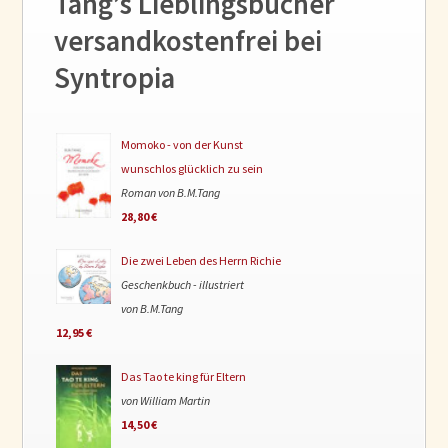
Tang’s Lieblingsbücher
versandkostenfrei bei
Syntropia
Momoko - von der Kunst
wunschlos glücklich zu sein
Roman von B.M.Tang
28,80 €
Die zwei Leben des Herrn Richie
Geschenkbuch - illustriert
von B.M.Tang
12,95 €
Das Tao te king für Eltern
von William Martin
14,50 €