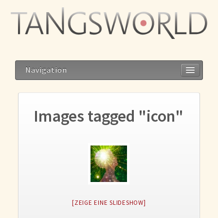
Navigation
Images tagged "icon"
Home
Geistesblitze
Blog
Storys
Reise zum Dalai Lama
[ZEIGE EINE SLIDESHOW]
Meditation im Alltag – Alltag als Meditation