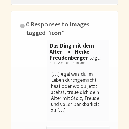
Gedanken und Gefühle
WunschLos Glücklichsein – und das ausgerechnet zu Weihnachten?
Bücher
0 Responses to
Images
Bücher
tagged "icon"
Momoko
Das Ding mit dem
Die zwei Leben des Herrn Richie
Alter - ♦ - Heike
Shop
Freudenberger
sagt:
21.10.2021 um 14:45 Uhr
Tang
[…] egal was du im
Leben durchgemacht
Kontakt
hast oder wo du jetzt
stehst, traue dich dein
Alter mit Stolz, Freude
und voller Dankbarkeit
zu […]