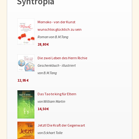
Syntropia
Momoko - von der Kunst
wunschlos glücklich zu sein
Roman von B.M.Tang
28,80 €
Die zwei Leben des Herrn Richie
Geschenkbuch - illustriert
von B.M.Tang
12,95 €
Das Tao te king für Eltern
von William Martin
14,50 €
Jetzt! Die Kraft der Gegenwart
von Eckhart Tolle