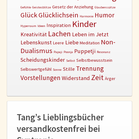
Gesetz der Anziehung
Gefühle
Geistesblitze
Glaubenssätze
Glück
Glücklichsein
Humor
Harmonie
Kinder
Inspiration
Hyperraum
Ideen
Lachen
Kreativität
Leben im Jetzt
Non-
Lebenskunst
Liebe
Leere
Meditation
Dualismus
Puppetji
Papaji
Poonja
Resonanz
Scheidungskinder
Selbstbewusstsein
Selbst
Trennung
Stille
Selbswertgefühl
Sonne
Zeit
Vorstellungen
Widerstand
Ärger
Tang’s Lieblingsbücher
versandkostenfrei bei