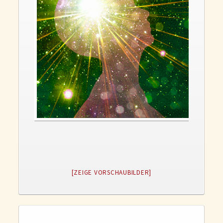
Gedanken und Gefühle
WunschLos Glücklichsein – und das ausgerechnet zu Weihnachten?
Bücher
Bücher
Momoko
Die zwei Leben des Herrn Richie
Shop
Tang
Kontakt
[ZEIGE VORSCHAUBILDER]