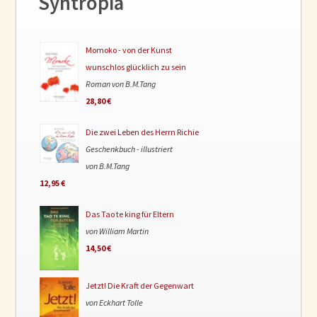
Syntropia
Momoko - von der Kunst
wunschlos glücklich zu sein
Roman von B.M.Tang
28,80 €
Die zwei Leben des Herrn Richie
Geschenkbuch - illustriert
von B.M.Tang
12,95 €
Das Tao te king für Eltern
von William Martin
14,50 €
Jetzt! Die Kraft der Gegenwart
von Eckhart Tolle