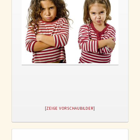
Gedanken und Gefühle
WunschLos Glücklichsein – und das ausgerechnet zu Weihnachten?
Bücher
Bücher
Momoko
Die zwei Leben des Herrn Richie
Shop
Tang
Kontakt
[ZEIGE VORSCHAUBILDER]