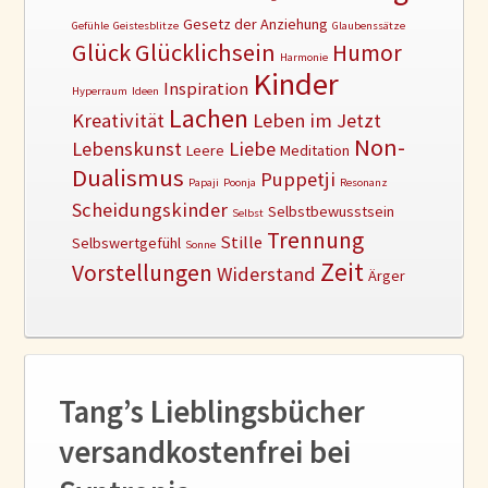
Gesetz der Anziehung
Gefühle
Geistesblitze
Glaubenssätze
Glück
Glücklichsein
Humor
Harmonie
Kinder
Inspiration
Hyperraum
Ideen
Lachen
Kreativität
Leben im Jetzt
Non-
Lebenskunst
Liebe
Leere
Meditation
Dualismus
Puppetji
Papaji
Poonja
Resonanz
Scheidungskinder
Selbstbewusstsein
Selbst
Trennung
Stille
Selbswertgefühl
Sonne
Zeit
Vorstellungen
Widerstand
Ärger
Tang’s Lieblingsbücher
versandkostenfrei bei