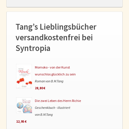
Tang’s Lieblingsbücher
versandkostenfrei bei
Syntropia
Momoko - von der Kunst
wunschlos glücklich zu sein
Roman von B.M.Tang
28,80 €
Die zwei Leben des Herrn Richie
Geschenkbuch - illustriert
von B.M.Tang
12,95 €