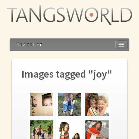
Navigation
Images tagged "joy"
Home
Geistesblitze
Blog
Storys
Reise zum Dalai Lama
Meditation im Alltag – Alltag als Meditation