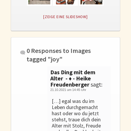
Gedanken und Gefühle
WunschLos Glücklichsein – und das ausgerechnet zu Weihnachten?
[ZEIGE EINE SLIDESHOW]
Bücher
Bücher
Momoko
Die zwei Leben des Herrn Richie
0 Responses to
Images
Shop
tagged "joy"
Tang
Das Ding mit dem
Alter - ♦ - Heike
Kontakt
Freudenberger
sagt:
21.10.2021 um 14:45 Uhr
[…] egal was du im
Leben durchgemacht
hast oder wo du jetzt
stehst, traue dich dein
Alter mit Stolz, Freude