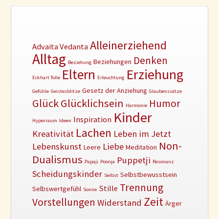
Alleinerziehend
Advaita Vedanta
Alltag
Denken
Beziehungen
Beziehung
Erziehung
Eltern
Eckhart Tolle
Erleuchtung
Gesetz der Anziehung
Gefühle
Geistesblitze
Glaubenssätze
Glück
Glücklichsein
Humor
Harmonie
Kinder
Inspiration
Hyperraum
Ideen
Lachen
Kreativität
Leben im Jetzt
Non-
Lebenskunst
Liebe
Leere
Meditation
Dualismus
Puppetji
Papaji
Poonja
Resonanz
Scheidungskinder
Selbstbewusstsein
Selbst
Trennung
Stille
Selbswertgefühl
Sonne
Zeit
Vorstellungen
Widerstand
Ärger