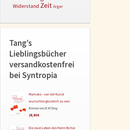
Zeit
Widerstand
Ärger
Tang’s
Lieblingsbücher
versandkostenfrei
bei Syntropia
Momoko - von der Kunst
wunschlos glücklich zu sein
Roman von B.M.Tang
28,80 €
Die zwei Leben des Herrn Richie