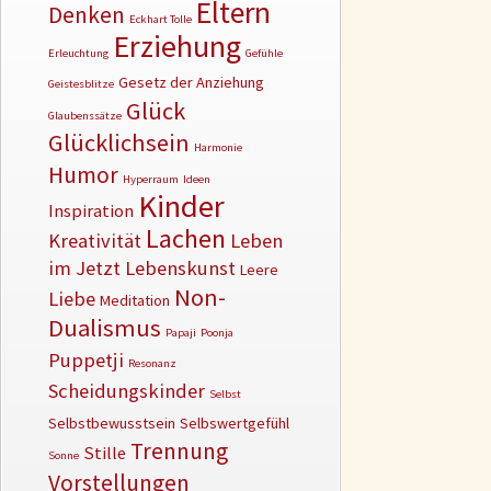
Eltern
Denken
Eckhart Tolle
Erziehung
Erleuchtung
Gefühle
Gesetz der Anziehung
Geistesblitze
Glück
Glaubenssätze
Glücklichsein
Harmonie
Humor
Hyperraum
Ideen
Kinder
Inspiration
Lachen
Kreativität
Leben
im Jetzt
Lebenskunst
Leere
Non-
Liebe
Meditation
Dualismus
Papaji
Poonja
Puppetji
Resonanz
Scheidungskinder
Selbst
Selbstbewusstsein
Selbswertgefühl
Trennung
Stille
Sonne
Vorstellungen