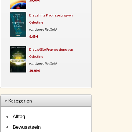
19,00 €
Die zehnte Prophezeiung von
Celestine
von James Redfield
9,95 €
Die zwölfte Prophezeiung von
Celestine
von James Redfield
19,99 €
Kategorien
Alltag
Bewusstsein