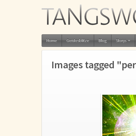
Home
Geistesblitze
Blog
Storys
Images tagged "per