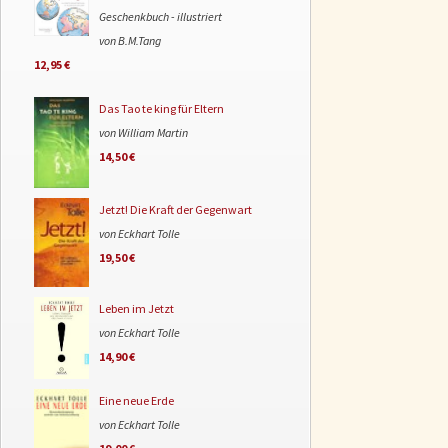
Geschenkbuch - illustriert
von B.M.Tang
12,95 €
Das Tao te king für Eltern
von William Martin
14,50 €
Jetzt! Die Kraft der Gegenwart
von Eckhart Tolle
19,50 €
Leben im Jetzt
von Eckhart Tolle
14,90 €
Eine neue Erde
von Eckhart Tolle