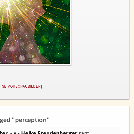
EIGE VORSCHAUBILDER]
ged "perception"
ter - ♦ - Heike Freudenberger
sagt: