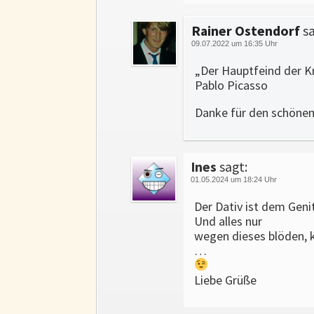
Rainer Ostendorf
sa
09.07.2022 um 16:35 Uhr
„Der Hauptfeind der K
Pablo Picasso
Danke für den schönen
Ines
sagt:
01.05.2024 um 18:24 Uhr
Der Dativ ist dem Geni
Und alles nur
wegen dieses blöden, 
…
Liebe Grüße