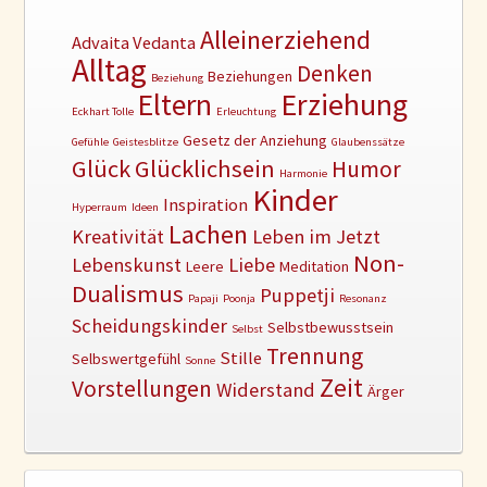
Alleinerziehend
Advaita Vedanta
Alltag
Denken
Beziehungen
Beziehung
Erziehung
Eltern
Eckhart Tolle
Erleuchtung
Gesetz der Anziehung
Gefühle
Geistesblitze
Glaubenssätze
Glück
Glücklichsein
Humor
Harmonie
Kinder
Inspiration
Hyperraum
Ideen
Lachen
Kreativität
Leben im Jetzt
Non-
Lebenskunst
Liebe
Leere
Meditation
Dualismus
Puppetji
Papaji
Poonja
Resonanz
Scheidungskinder
Selbstbewusstsein
Selbst
Trennung
Stille
Selbswertgefühl
Sonne
Zeit
Vorstellungen
Widerstand
Ärger