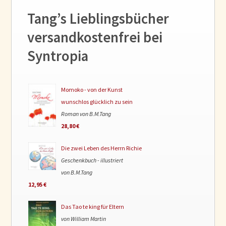
Tang’s Lieblingsbücher
versandkostenfrei bei
Syntropia
Momoko - von der Kunst
wunschlos glücklich zu sein
Roman von B.M.Tang
28,80 €
Die zwei Leben des Herrn Richie
Geschenkbuch - illustriert
von B.M.Tang
12,95 €
Das Tao te king für Eltern
von William Martin