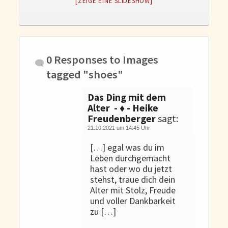
[ZEIGE EINE SLIDESHOW]
Gedanken und Gefühle
WunschLos Glücklichsein – und das ausgerechnet zu Weihnachten?
Bücher
Bücher
0 Responses to
Images
Momoko
tagged "shoes"
Die zwei Leben des Herrn Richie
Das Ding mit dem
Shop
Alter - ♦ - Heike
Freudenberger
sagt:
Tang
21.10.2021 um 14:45 Uhr
Kontakt
[…] egal was du im
Leben durchgemacht
hast oder wo du jetzt
stehst, traue dich dein
Alter mit Stolz, Freude
und voller Dankbarkeit
zu […]