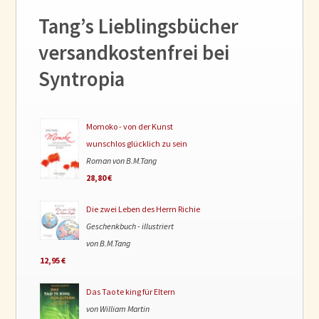
Tang’s Lieblingsbücher
versandkostenfrei bei
Syntropia
Momoko - von der Kunst
wunschlos glücklich zu sein
Roman von B.M.Tang
28,80 €
Die zwei Leben des Herrn Richie
Geschenkbuch - illustriert
von B.M.Tang
12,95 €
Das Tao te king für Eltern
von William Martin