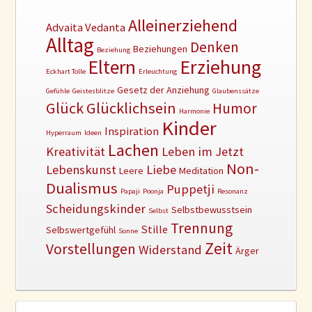
Alleinerziehend
Advaita Vedanta
Alltag
Denken
Beziehungen
Beziehung
Erziehung
Eltern
Eckhart Tolle
Erleuchtung
Gesetz der Anziehung
Gefühle
Geistesblitze
Glaubenssätze
Glück
Glücklichsein
Humor
Harmonie
Kinder
Inspiration
Hyperraum
Ideen
Lachen
Kreativität
Leben im Jetzt
Non-
Lebenskunst
Liebe
Leere
Meditation
Dualismus
Puppetji
Papaji
Poonja
Resonanz
Scheidungskinder
Selbstbewusstsein
Selbst
Trennung
Stille
Selbswertgefühl
Sonne
Zeit
Vorstellungen
Widerstand
Ärger