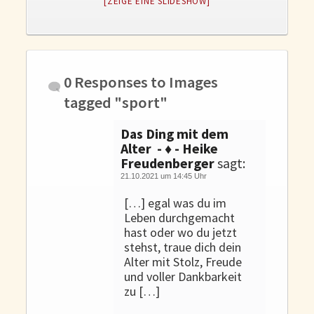
[ZEIGE EINE SLIDESHOW]
Gedanken und Gefühle
WunschLos Glücklichsein – und das ausgerechnet zu Weihnachten?
Bücher
Bücher
0 Responses to
Images
Momoko
tagged "sport"
Die zwei Leben des Herrn Richie
Das Ding mit dem
Shop
Alter - ♦ - Heike
Freudenberger
sagt:
Tang
21.10.2021 um 14:45 Uhr
Kontakt
[…] egal was du im
Leben durchgemacht
hast oder wo du jetzt
stehst, traue dich dein
Alter mit Stolz, Freude
und voller Dankbarkeit
zu […]