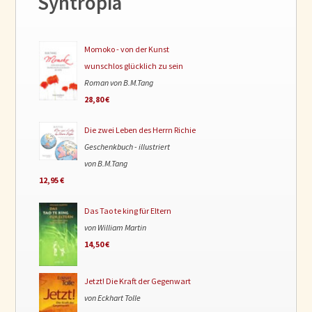
Syntropia
Momoko - von der Kunst
wunschlos glücklich zu sein
Roman von B.M.Tang
28,80 €
Die zwei Leben des Herrn Richie
Geschenkbuch - illustriert
von B.M.Tang
12,95 €
Das Tao te king für Eltern
von William Martin
14,50 €
Jetzt! Die Kraft der Gegenwart
von Eckhart Tolle