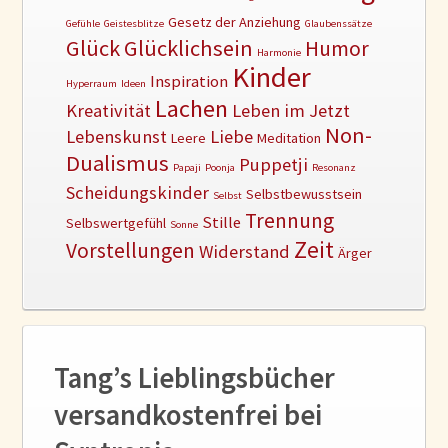
Gesetz der Anziehung
Gefühle
Geistesblitze
Glaubenssätze
Glück
Glücklichsein
Humor
Harmonie
Kinder
Inspiration
Hyperraum
Ideen
Lachen
Kreativität
Leben im Jetzt
Non-
Lebenskunst
Liebe
Leere
Meditation
Dualismus
Puppetji
Papaji
Poonja
Resonanz
Scheidungskinder
Selbstbewusstsein
Selbst
Trennung
Stille
Selbswertgefühl
Sonne
Zeit
Vorstellungen
Widerstand
Ärger
Tang’s Lieblingsbücher
versandkostenfrei bei