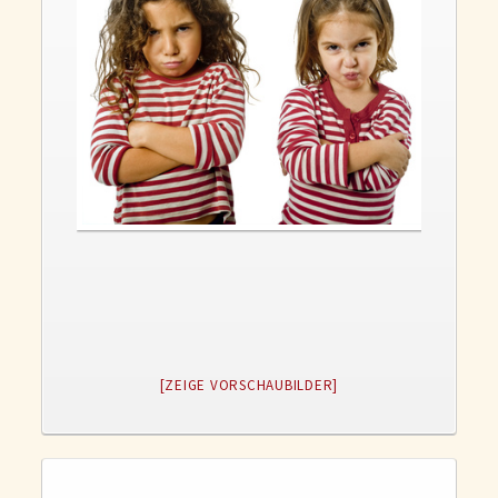
Gedanken und Gefühle
WunschLos Glücklichsein – und das ausgerechnet zu Weihnachten?
Bücher
Bücher
Momoko
Die zwei Leben des Herrn Richie
Shop
Tang
Kontakt
[ZEIGE VORSCHAUBILDER]