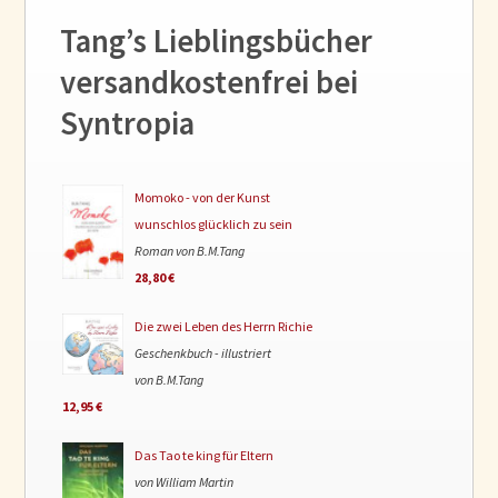
Tang’s Lieblingsbücher
versandkostenfrei bei
Syntropia
Momoko - von der Kunst
wunschlos glücklich zu sein
Roman von B.M.Tang
28,80 €
Die zwei Leben des Herrn Richie
Geschenkbuch - illustriert
von B.M.Tang
12,95 €
Das Tao te king für Eltern
von William Martin