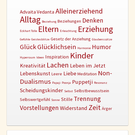
Alleinerziehend
Advaita Vedanta
Alltag
Denken
Beziehungen
Beziehung
Erziehung
Eltern
Eckhart Tolle
Erleuchtung
Gesetz der Anziehung
Gefühle
Geistesblitze
Glaubenssätze
Glück
Glücklichsein
Humor
Harmonie
Kinder
Inspiration
Hyperraum
Ideen
Lachen
Kreativität
Leben im Jetzt
Non-
Lebenskunst
Liebe
Leere
Meditation
Dualismus
Puppetji
Papaji
Poonja
Resonanz
Scheidungskinder
Selbstbewusstsein
Selbst
Trennung
Stille
Selbswertgefühl
Sonne
Zeit
Vorstellungen
Widerstand
Ärger