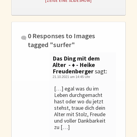
[ZEIGE EINE SLIDESHOW]
Gedanken und Gefühle
WunschLos Glücklichsein – und das ausgerechnet zu Weihnachten?
Bücher
Bücher
0 Responses to
Images
Momoko
tagged "surfer"
Die zwei Leben des Herrn Richie
Das Ding mit dem
Shop
Alter - ♦ - Heike
Freudenberger
sagt:
Tang
21.10.2021 um 14:45 Uhr
Kontakt
[…] egal was du im
Leben durchgemacht
hast oder wo du jetzt
stehst, traue dich dein
Alter mit Stolz, Freude
und voller Dankbarkeit
zu […]