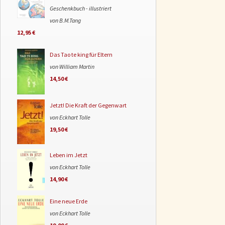
Geschenkbuch - illustriert
von B.M.Tang
12,95 €
Das Tao te king für Eltern
von William Martin
14,50 €
Jetzt! Die Kraft der Gegenwart
von Eckhart Tolle
19,50 €
Leben im Jetzt
von Eckhart Tolle
14,90 €
Eine neue Erde
von Eckhart Tolle