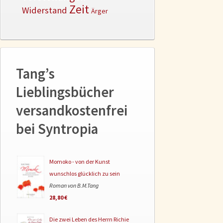
Zeit
Widerstand
Ärger
Tang’s
Lieblingsbücher
versandkostenfrei
bei Syntropia
Momoko - von der Kunst
wunschlos glücklich zu sein
Roman von B.M.Tang
28,80 €
Die zwei Leben des Herrn Richie