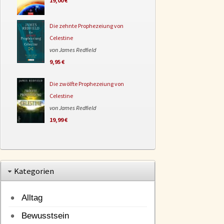
19,00 €
Die zehnte Prophezeiung von
Celestine
von James Redfield
9,95 €
Die zwölfte Prophezeiung von
Celestine
von James Redfield
19,99 €
Kategorien
Alltag
Bewusstsein