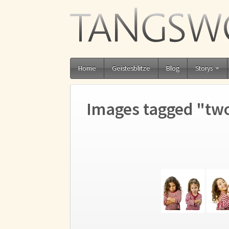
Home
Geistesblitze
Blog
Storys
Images tagged "tw