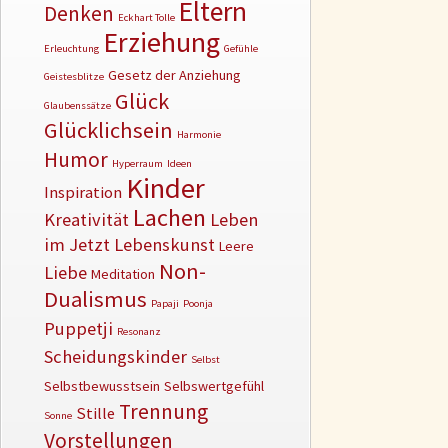
Eltern
Denken
Eckhart Tolle
Erziehung
Erleuchtung
Gefühle
Gesetz der Anziehung
Geistesblitze
Glück
Glaubenssätze
Glücklichsein
Harmonie
Humor
Hyperraum
Ideen
Kinder
Inspiration
Lachen
Kreativität
Leben
im Jetzt
Lebenskunst
Leere
Non-
Liebe
Meditation
Dualismus
Papaji
Poonja
Puppetji
Resonanz
Scheidungskinder
Selbst
Selbstbewusstsein
Selbswertgefühl
Trennung
Stille
Sonne
Vorstellungen