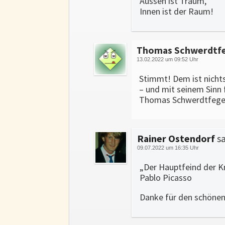
Aussen ist Traum,
Innen ist der Raum!
Thomas Schwerdtf
13.02.2022 um 09:52 Uhr
Stimmt! Dem ist nicht
– und mit seinem Sinn f
Thomas Schwerdtfeger,
Rainer Ostendorf
sa
09.07.2022 um 16:35 Uhr
„Der Hauptfeind der K
Pablo Picasso
Danke für den schönen