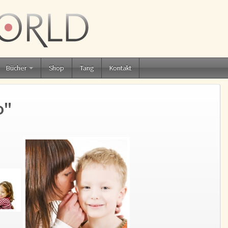
Bücher
Shop
Tang
Kontakt
o"