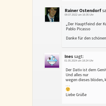
Rainer Ostendorf
sa
09.07.2022 um 16:35 Uhr
„Der Hauptfeind der K
Pablo Picasso
Danke für den schönen
Ines
sagt:
01.05.2024 um 18:24 Uhr
Der Dativ ist dem Geni
Und alles nur
wegen dieses blöden, 
…
Liebe Grüße