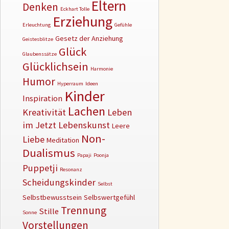
Eltern
Denken
Eckhart Tolle
Erziehung
Erleuchtung
Gefühle
Gesetz der Anziehung
Geistesblitze
Glück
Glaubenssätze
Glücklichsein
Harmonie
Humor
Hyperraum
Ideen
Kinder
Inspiration
Lachen
Kreativität
Leben
im Jetzt
Lebenskunst
Leere
Non-
Liebe
Meditation
Dualismus
Papaji
Poonja
Puppetji
Resonanz
Scheidungskinder
Selbst
Selbstbewusstsein
Selbswertgefühl
Trennung
Stille
Sonne
Vorstellungen