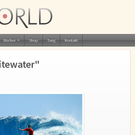
Bücher
Shop
Tang
Kontakt
itewater"