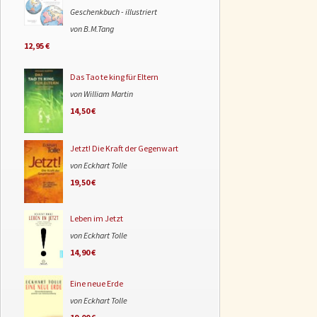
Geschenkbuch - illustriert
von B.M.Tang
12,95 €
Das Tao te king für Eltern
von William Martin
14,50 €
Jetzt! Die Kraft der Gegenwart
von Eckhart Tolle
19,50 €
Leben im Jetzt
von Eckhart Tolle
14,90 €
Eine neue Erde
von Eckhart Tolle