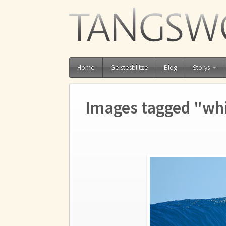
Home
Geistesblitze
Blog
Storys
Images tagged "wh