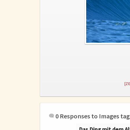
[Z
0 Responses to
Images ta
Das Ding mit dem Al