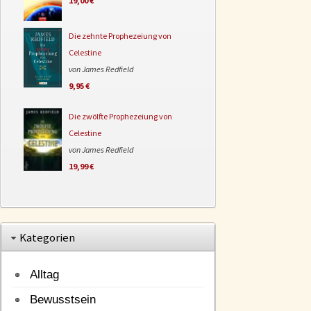
19,00 €
Die zehnte Prophezeiung von
Celestine
von James Redfield
9,95 €
Die zwölfte Prophezeiung von
Celestine
von James Redfield
19,99 €
Kategorien
Alltag
Bewusstsein