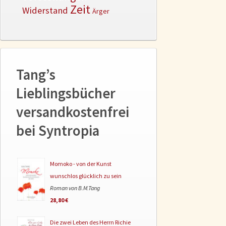
Zeit
Widerstand
Ärger
Tang’s
Lieblingsbücher
versandkostenfrei
bei Syntropia
Momoko - von der Kunst
wunschlos glücklich zu sein
Roman von B.M.Tang
28,80 €
Die zwei Leben des Herrn Richie