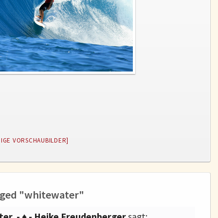
EIGE VORSCHAUBILDER]
gged "whitewater"
ter - ♦ - Heike Freudenberger
sagt: