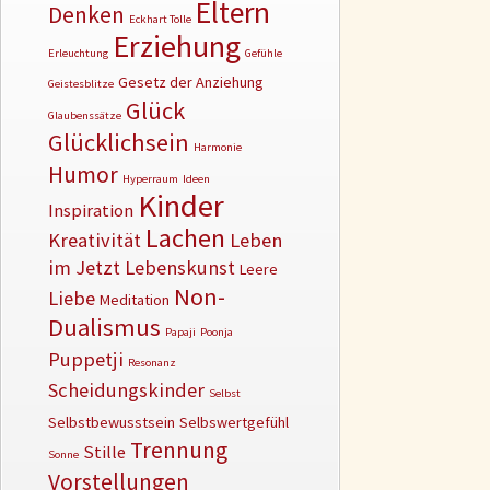
Eltern
Denken
Eckhart Tolle
Erziehung
Erleuchtung
Gefühle
Gesetz der Anziehung
Geistesblitze
Glück
Glaubenssätze
Glücklichsein
Harmonie
Humor
Hyperraum
Ideen
Kinder
Inspiration
Lachen
Kreativität
Leben
im Jetzt
Lebenskunst
Leere
Non-
Liebe
Meditation
Dualismus
Papaji
Poonja
Puppetji
Resonanz
Scheidungskinder
Selbst
Selbstbewusstsein
Selbswertgefühl
Trennung
Stille
Sonne
Vorstellungen