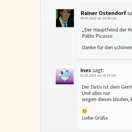
Rainer Ostendorf
sa
09.07.2022 um 16:35 Uhr
„Der Hauptfeind der K
Pablo Picasso
Danke für den schönen
Ines
sagt:
01.05.2024 um 18:24 Uhr
Der Dativ ist dem Geni
Und alles nur
wegen dieses blöden, 
…
Liebe Grüße