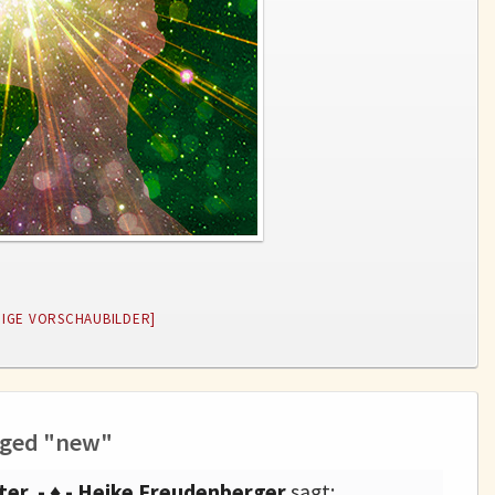
EIGE VORSCHAUBILDER]
gged "new"
ter - ♦ - Heike Freudenberger
sagt: