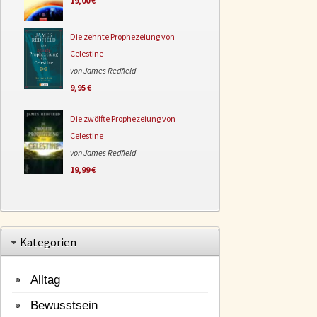
19,00 €
Die zehnte Prophezeiung von
Celestine
von James Redfield
9,95 €
Die zwölfte Prophezeiung von
Celestine
von James Redfield
19,99 €
Kategorien
Alltag
Bewusstsein