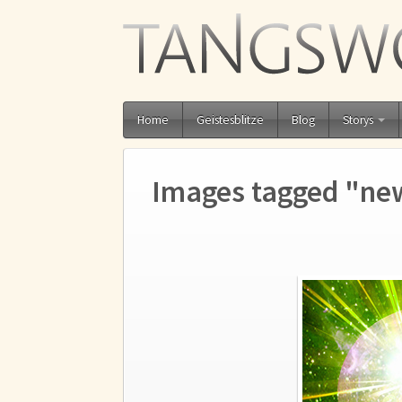
Home
Geistesblitze
Blog
Storys
Images tagged "ne