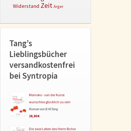
Zeit
Widerstand
Ärger
Tang’s
Lieblingsbücher
versandkostenfrei
bei Syntropia
Momoko - von der Kunst
wunschlos glücklich zu sein
Roman von B.M.Tang
28,80 €
Die zwei Leben des Herrn Richie