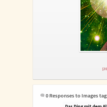
[Z
0 Responses to
Images ta
Das Ding mit dem Al