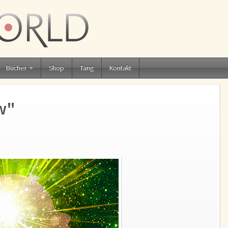
Bücher
Shop
Tang
Kontakt
w"