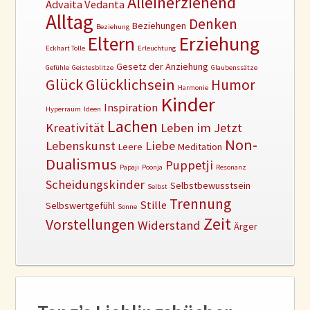
Alleinerziehend
Advaita Vedanta
Alltag
Denken
Beziehungen
Beziehung
Erziehung
Eltern
Eckhart Tolle
Erleuchtung
Gesetz der Anziehung
Gefühle
Geistesblitze
Glaubenssätze
Glück
Glücklichsein
Humor
Harmonie
Kinder
Inspiration
Hyperraum
Ideen
Lachen
Kreativität
Leben im Jetzt
Non-
Lebenskunst
Liebe
Leere
Meditation
Dualismus
Puppetji
Papaji
Poonja
Resonanz
Scheidungskinder
Selbstbewusstsein
Selbst
Trennung
Stille
Selbswertgefühl
Sonne
Zeit
Vorstellungen
Widerstand
Ärger