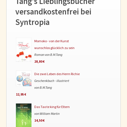
Tang’s Lieblingsbücher
versandkostenfrei bei
Syntropia
Momoko - von der Kunst
wunschlos glücklich zu sein
Roman von B.M.Tang
28,80 €
Die zwei Leben des Herrn Richie
Geschenkbuch - illustriert
von B.M.Tang
12,95 €
Das Tao te king für Eltern
von William Martin
14,50 €