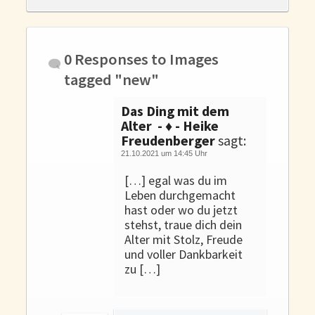
Gedanken und Gefühle
WunschLos Glücklichsein – und das ausgerechnet zu Weihnachten?
Bücher
0 Responses to
Images
Bücher
tagged "new"
Momoko
Das Ding mit dem
Die zwei Leben des Herrn Richie
Alter - ♦ - Heike
Shop
Freudenberger
sagt:
21.10.2021 um 14:45 Uhr
Tang
[…] egal was du im
Leben durchgemacht
Kontakt
hast oder wo du jetzt
stehst, traue dich dein
Alter mit Stolz, Freude
und voller Dankbarkeit
zu […]