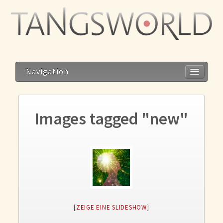
Navigation
Images tagged "new"
Home
Geistesblitze
Blog
Storys
Reise zum Dalai Lama
[ZEIGE EINE SLIDESHOW]
Meditation im Alltag – Alltag als Meditation