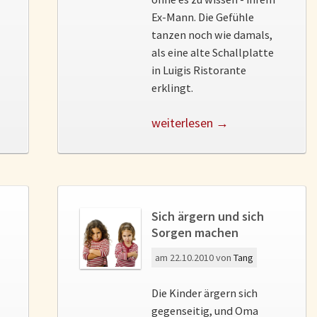
Ex-Mann. Die Gefühle
tanzen noch wie damals,
als eine alte Schallplatte
in Luigis Ristorante
erklingt.
weiterlesen →
Sich ärgern und sich
Sorgen machen
am
22.10.2010
von
Tang
Die Kinder ärgern sich
gegenseitig, und Oma