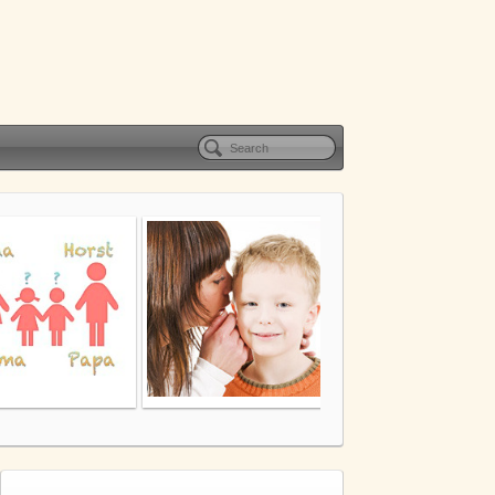
ama, Papa – oder
Von Papa-Sklaven und
Puppetji – Das Selbst
Nina und Horst?
Kinder
flüsterern
– SAND 2012