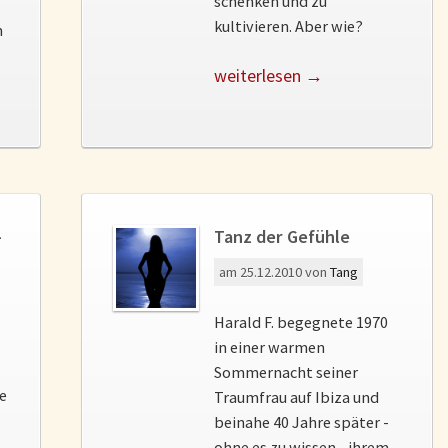
schenken und zu
kultivieren. Aber wie?
n
weiterlesen →
–
Tanz der Gefühle
am
25.12.2010
von
Tang
Harald F. begegnete 1970
in einer warmen
Sommernacht seiner
fe
Traumfrau auf Ibiza und
beinahe 40 Jahre später -
ohne es zu wissen - ihrem