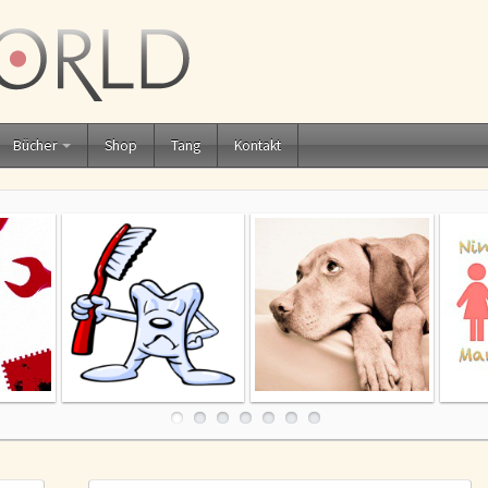
Bücher
Shop
Tang
Kontakt
iner
Zähneputz-
Geduld, Geduld,
M
ten!
Verweigerer
Geduld – oder – Sex,
oße!
Drugs and Rock n
Roll?