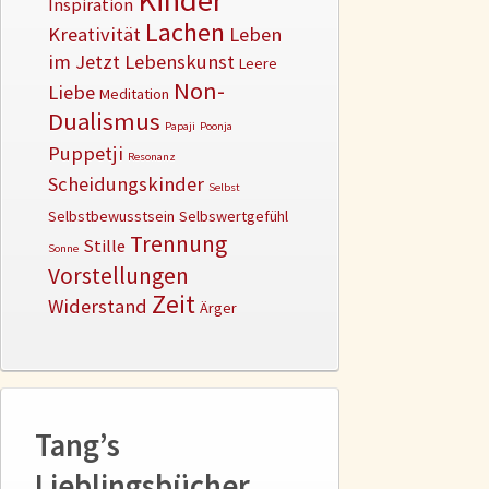
Kinder
Inspiration
Lachen
Kreativität
Leben
im Jetzt
Lebenskunst
Leere
Non-
Liebe
Meditation
Dualismus
Papaji
Poonja
Puppetji
Resonanz
Scheidungskinder
Selbst
Selbstbewusstsein
Selbswertgefühl
Trennung
Stille
Sonne
Vorstellungen
Zeit
Widerstand
Ärger
Tang’s
Lieblingsbücher