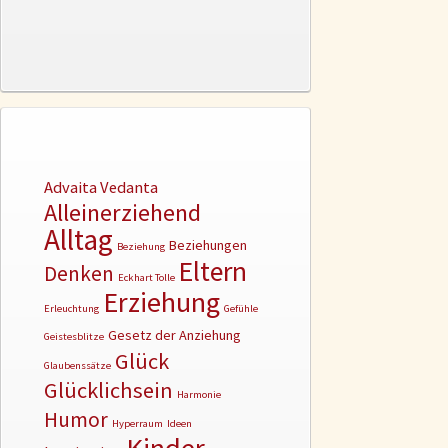
Advaita Vedanta
Alleinerziehend
Alltag
Beziehungen
Beziehung
Eltern
Denken
Eckhart Tolle
Erziehung
Erleuchtung
Gefühle
Gesetz der Anziehung
Geistesblitze
Glück
Glaubenssätze
Glücklichsein
Harmonie
Humor
Hyperraum
Ideen