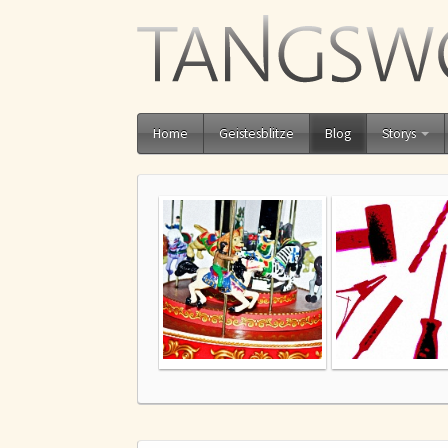
Home
Geistesblitze
Blog
Storys
Kreativitäts-Karussell
Ich muss an me
Beziehung arbei
– Quatsch mit S