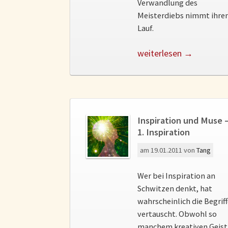
Verwandlung des
Meisterdiebs nimmt ihre
Lauf.
weiterlesen →
Inspiration und Muse 
1. Inspiration
am
19.01.2011
von
Tang
Wer bei Inspiration an
Schwitzen denkt, hat
wahrscheinlich die Begrif
vertauscht. Obwohl so
manchem kreativen Geist