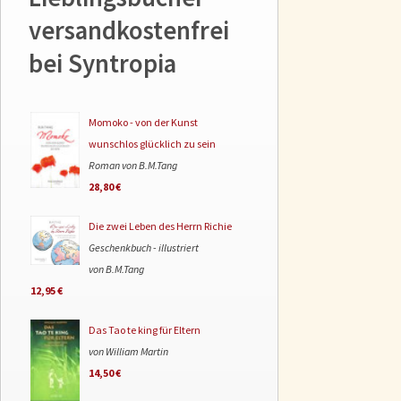
versandkostenfrei
bei Syntropia
Momoko - von der Kunst
wunschlos glücklich zu sein
Roman von B.M.Tang
28,80 €
Die zwei Leben des Herrn Richie
Geschenkbuch - illustriert
von B.M.Tang
12,95 €
Das Tao te king für Eltern
von William Martin
14,50 €