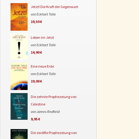
Jetzt! Die Kraft der Gegenwart
von Eckhart Tolle
19,50 €
Leben im Jetzt
von Eckhart Tolle
14,90 €
Eine neue Erde
von Eckhart Tolle
19,00 €
Die zehnte Prophezeiung von
Celestine
von James Redfield
9,95 €
Die zwölfte Prophezeiung von