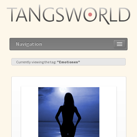
Navigation
Currently viewing the tag:
"Emotionen"
Home
Geistesblitze
Blog
Storys
Reise zum Dalai Lama
Meditation im Alltag – Alltag als Meditation