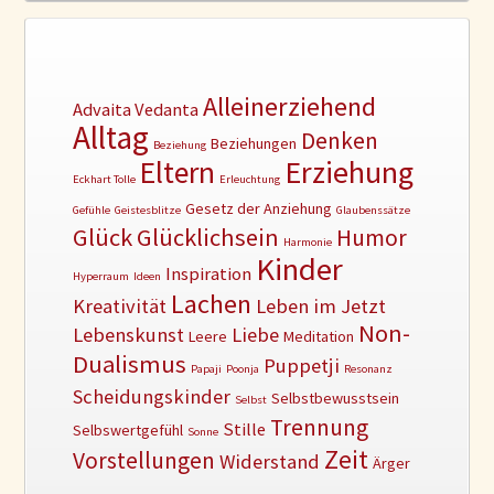
Alleinerziehend
Advaita Vedanta
Alltag
Denken
Beziehungen
Beziehung
Erziehung
Eltern
Eckhart Tolle
Erleuchtung
Gesetz der Anziehung
Gefühle
Geistesblitze
Glaubenssätze
Glück
Glücklichsein
Humor
Harmonie
Kinder
Inspiration
Hyperraum
Ideen
Lachen
Kreativität
Leben im Jetzt
Non-
Lebenskunst
Liebe
Leere
Meditation
Dualismus
Puppetji
Papaji
Poonja
Resonanz
Scheidungskinder
Selbstbewusstsein
Selbst
Trennung
Stille
Selbswertgefühl
Sonne
Zeit
Vorstellungen
Widerstand
Ärger