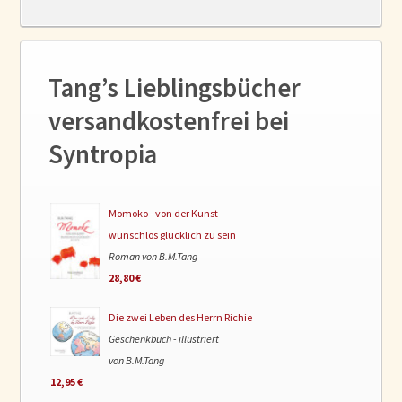
Tang’s Lieblingsbücher
versandkostenfrei bei
Syntropia
Momoko - von der Kunst
wunschlos glücklich zu sein
Roman von B.M.Tang
28,80 €
Die zwei Leben des Herrn Richie
Geschenkbuch - illustriert
von B.M.Tang
12,95 €