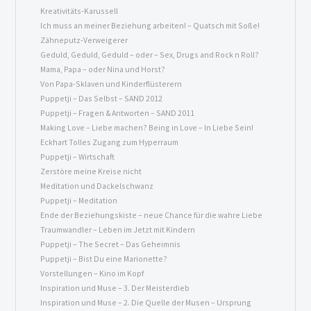
Kreativitäts-Karussell
Ich muss an meiner Beziehung arbeiten! – Quatsch mit Soße!
Zähneputz-Verweigerer
Geduld, Geduld, Geduld – oder – Sex, Drugs and Rock n Roll?
Mama, Papa – oder Nina und Horst?
Von Papa-Sklaven und Kinder
flüsterern
Puppetji – Das Selbst – SAND 2012
Puppetji – Fragen & Antworten – SAND 2011
Making Love – Liebe machen? Being in Love – In Liebe Sein!
Eckhart Tolles Zugang zum Hyperraum
Puppetji – Wirtschaft
Zerstöre meine Kreise nicht
Meditation und Dackelschwanz
Puppetji – Meditation
Ende der Beziehungskiste – neue Chance für die wahre Liebe
Traumwandler – Leben im Jetzt mit Kindern
Puppetji – The Secret – Das Geheimnis
Puppetji – Bist Du eine Marionette?
Vorstellungen – Kino im Kopf
Inspiration und Muse – 3. Der Meisterdieb
Inspiration und Muse – 2. Die Quelle der Musen – Ursprung