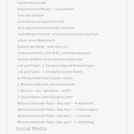
unserer Kreativität
Inspiration und Muse – 1. Inspiration
Tanz der Gefühle
Sich freuen und glücklich sein
Sich ärgern und sich Sorgen machen
Jede Menge Freizeit – und trotzdem ist der Kopf voll
Leben ohne Widerstand
Erwisch die Welle – und reite sie!
Schlüsseldienst, U7A, ACDC und Kaka abputzen
Husten, Muffins, Pesto und Nuckelflasche
Lob und Tadel – 2. Sei vorsichtig mit Bewertungen
Lob und Tadel – 1. Die Weltsicht der Eltern
4. P.M. berichtet über Glücks-Charta
3. Wer herzhaft lacht, der denkt nicht!
2. Wunsch – los = glücklich – sein!?
1. Glück Haben oder Glücklich Sein?
Alleinerziehender Papa – Was nun? – 4. Ausblicke
Alleinerziehender Papa – Was nun? – 3. Erfahrungen
Alleinerziehender Papa – Was nun? – 2. Freunde
Alleinerziehender Papa – Was nun? – 1. Am Anfang
Social Media