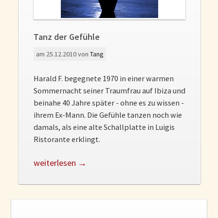
Gedanken und Gefühle
WunschLos Glücklichsein – und das ausgerechnet zu Weihnachten?
Bücher
Tanz der Gefühle
Bücher
am
25.12.2010
von
Tang
Momoko
Harald F. begegnete 1970 in einer warmen
Die zwei Leben des Herrn Richie
Sommernacht seiner Traumfrau auf Ibiza und
Shop
beinahe 40 Jahre später - ohne es zu wissen -
ihrem Ex-Mann. Die Gefühle tanzen noch wie
Tang
damals, als eine alte Schallplatte in Luigis
Kontakt
Ristorante erklingt.
weiterlesen →